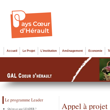
Al
Menu seco
co
pr
Accueil
Le Projet
L'institution
Aménagement
Economie
T
Menu principal
Le programme Leader
Appel à projet
Qu'est-ce que LEADER ?