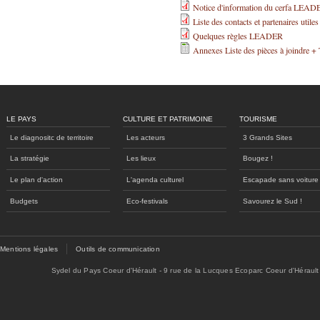
Notice d'information du cerfa LEAD
Liste des contacts et partenaires util
Quelques règles LEADER
Annexes Liste des pièces à joindre + 
LE PAYS
CULTURE ET PATRIMOINE
TOURISME
Le diagnositc de territoire
Les acteurs
3 Grands Sites
La stratégie
Les lieux
Bougez !
Le plan d'action
L'agenda culturel
Escapade sans voiture
Budgets
Eco-festivals
Savourez le Sud !
Mentions légales
Outils de communication
Sydel du Pays Coeur d'Hérault - 9 rue de la Lucques Ecoparc Coeur d'Hérault