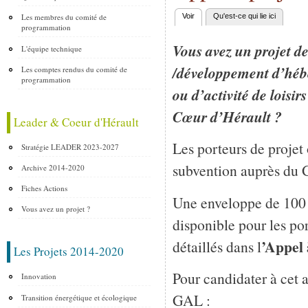
Les membres du comité de
Voir
(onglet actif)
Qu'est-ce qui lie ici
Onglets principaux
programmation
Vous avez un projet de
L'équipe technique
/développement d’héb
Les comptes rendus du comité de
programmation
ou d’activité de loisi
Cœur d’Hérault ?
Leader & Coeur d'Hérault
Les porteurs de projet
Stratégie LEADER 2023-2027
subvention auprès du
Archive 2014-2020
Fiches Actions
Une enveloppe de 100
Vous avez un projet ?
disponible pour les po
’Appel 
détaillés dans l
Les Projets 2014-2020
Pour candidater à cet a
Innovation
GAL :
Transition énergétique et écologique