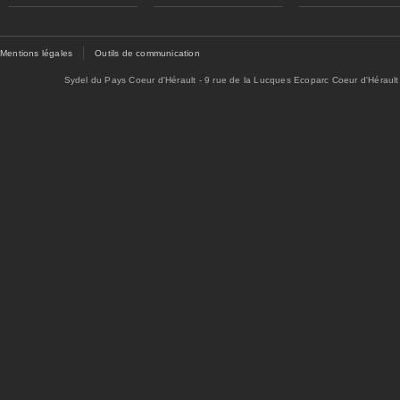
Mentions légales
Outils de communication
Sydel du Pays Coeur d'Hérault - 9 rue de la Lucques Ecoparc Coeur d'Hérault