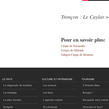
Tronçon : Le Caylar >
Pour en savoir plus:
Cirque de Navacelles
Gorges de l'Hérault
Salagou Cirque de Mourèze
LE PAYS
CULTURE ET PATRIMOINE
TOURISME
Le diagnositc de territoire
Les acteurs
3 Grands Sites
La stratégie
Les lieux
Bougez !
Le plan d'action
L'agenda culturel
Escapade sans voiture
Budgets
Eco-festivals
Savourez le Sud !