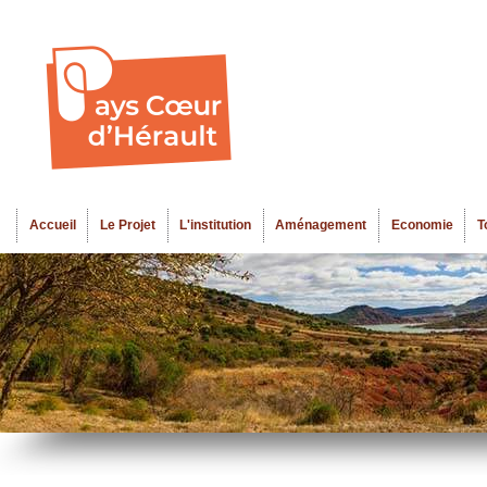
Al
Menu seco
co
pr
Accueil
Le Projet
L'institution
Aménagement
Economie
T
Menu principal