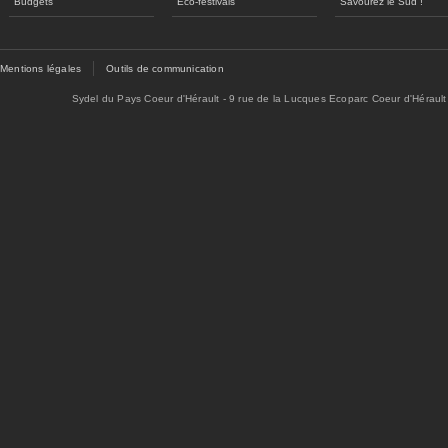
Budgets
Eco-festivals
Savourez le Sud !
Mentions légales
Outils de communication
Sydel du Pays Coeur d'Hérault - 9 rue de la Lucques Ecoparc Coeur d'Hérault