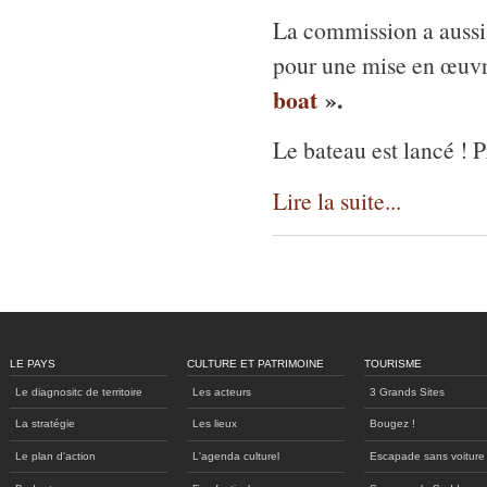
La commission a aussi 
pour une mise en œuvr
boat
».
Le bateau est lancé !
Lire la suite...
LE PAYS
CULTURE ET PATRIMOINE
TOURISME
Le diagnositc de territoire
Les acteurs
3 Grands Sites
La stratégie
Les lieux
Bougez !
Le plan d'action
L'agenda culturel
Escapade sans voiture