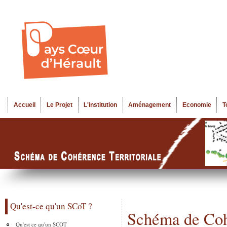
Al
Menu seco
co
pr
Accueil
Le Projet
L'institution
Aménagement
Economie
T
Menu principal
Qu'est-ce qu'un SCoT ?
Schéma de Cohé
Qu'est ce qu'un SCOT