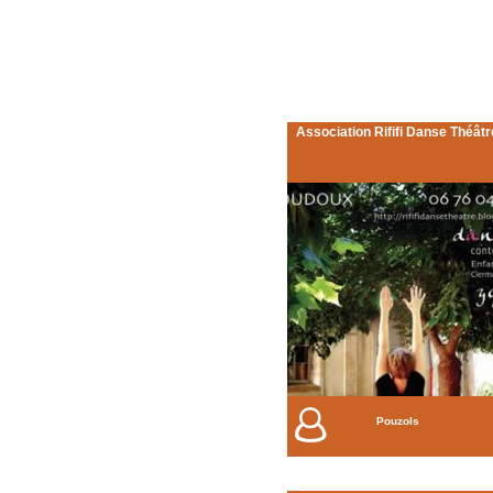
Association Rififi Danse Théâtr
Pouzols