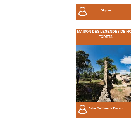
Gignac
MAISON DES LEGENDES DE N
FORETS
Saint Guilhem le Désert