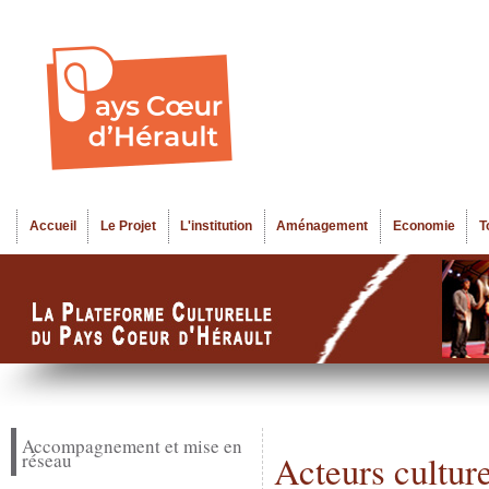
Al
Menu seco
co
pr
Accueil
Le Projet
L'institution
Aménagement
Economie
T
Menu principal
Accompagnement et mise en
réseau
Acteurs cultur