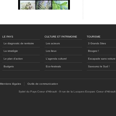
LE PAYS
CULTURE ET PATRIMOINE
TOURISME
Le diagnositc de territoire
Les acteurs
3 Grands Sites
La stratégie
Les lieux
Bougez !
Le plan d'action
L'agenda culturel
Escapade sans voiture
Budgets
Eco-festivals
Savourez le Sud !
Mentions légales
Outils de communication
Sydel du Pays Coeur d'Hérault - 9 rue de la Lucques Ecoparc Coeur d'Hérault