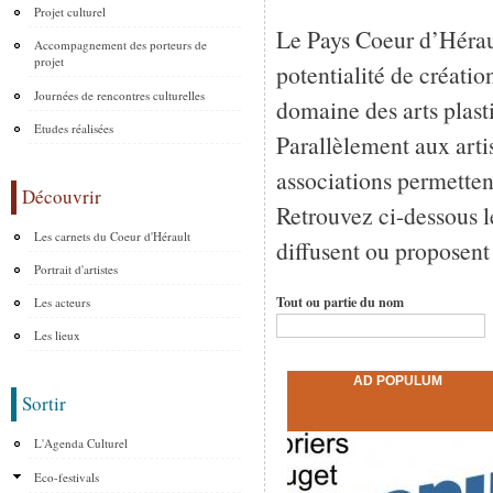
Projet culturel
Le Pays Coeur d’Héraul
Accompagnement des porteurs de
projet
potentialité de créatio
Journées de rencontres culturelles
domaine des arts plasti
Etudes réalisées
Parallèlement aux artis
associations permetten
Découvrir
Retrouvez ci-dessous le
Les carnets du Coeur d'Hérault
diffusent ou proposent 
Portrait d'artistes
Tout ou partie du nom
Les acteurs
Les lieux
AD POPULUM
Sortir
L'Agenda Culturel
Eco-festivals