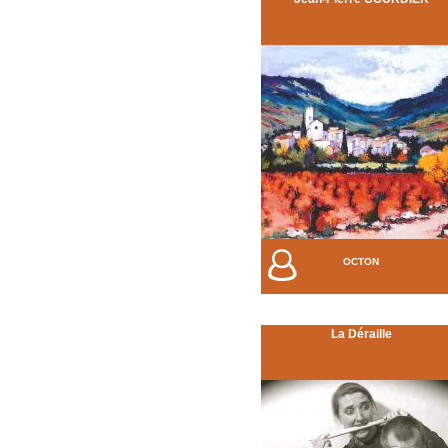
OCTON
La Déraille