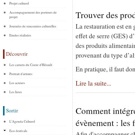
Projet culturel
Trouver des pro
Accompagnement des porteurs de
projet
La restauration est en
Journées de rencontres culturelles
effet de serre (GES) d’
Etudes réalisées
des produits alimentai
Découvrir
provenant du type d’al
Les carnets du Coeur d'Hérault
En pratique, il faut do
Portrait d'artistes
Lire la suite...
Les acteurs
Les lieux
Comment intégre
Sortir
évènement : les 
L'Agenda Culturel
Eco-festivals
Afin d'accompagner ch