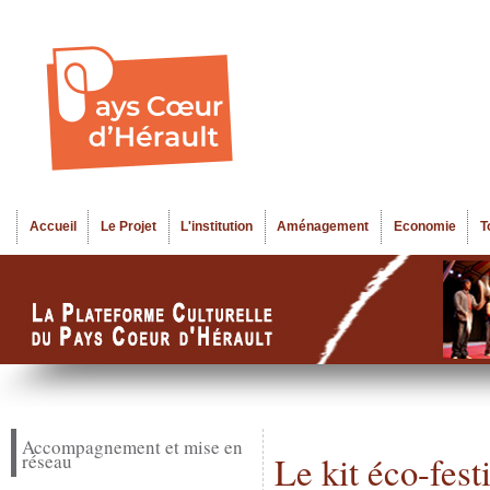
Al
Menu seco
co
pr
Accueil
Le Projet
L'institution
Aménagement
Economie
T
Menu principal
Accompagnement et mise en
réseau
Le kit éco-fest