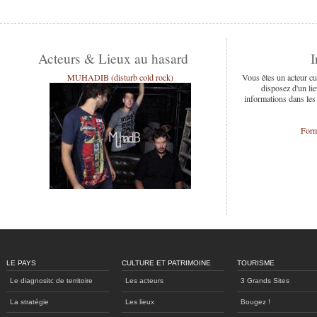
Acteurs & Lieux au hasard
I
MUHADIB (disturb cold rock)
Vous êtes un acteur cu
disposez d'un lie
informations dans les
Form
LE PAYS
CULTURE ET PATRIMOINE
TOURISME
Le diagnositc de territoire
Les acteurs
3 Grands Sites
La stratégie
Les lieux
Bougez !