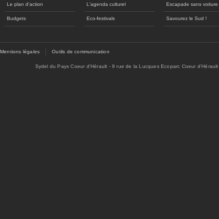
Le plan d'action
L'agenda culturel
Escapade sans voiture
Budgets
Eco-festivals
Savourez le Sud !
Mentions légales
Outils de communication
Sydel du Pays Coeur d'Hérault - 9 rue de la Lucques Ecoparc Coeur d'Hérault