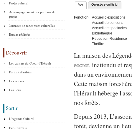
Projet culturel
Voir
(onglet actif)
Qu'est-ce qui lie ici
Onglets principaux
Accompagnement des porteurs de
projet
Fonction:
Accueil d'expositions
Accueil de concerts
Journées de rencontres culturelles
Accueil de spectacles
Bibliothèque
Etudes réalisées
Répétition-Résidence
Théâtre
Découvrir
La maison des Légende
secret, inattendu et r
Les carnets du Coeur d'Hérault
Portrait d'artistes
dans un environnement
Les acteurs
Cette maison forestière
Les lieux
l'Hérault héberge l'as
nos forêts.
Sortir
Depuis 2013, L’associa
L'Agenda Culturel
forêt, devienne un lie
Eco-festivals