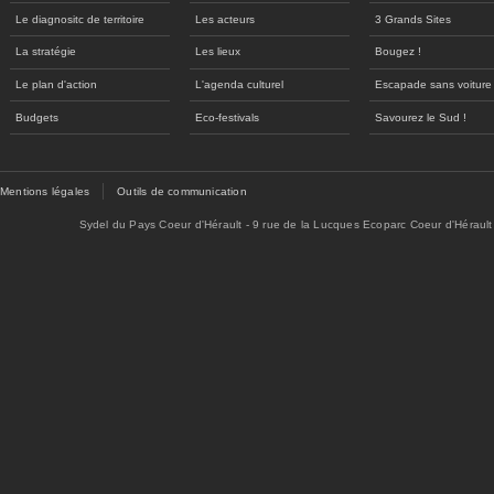
Le diagnositc de territoire
Les acteurs
3 Grands Sites
La stratégie
Les lieux
Bougez !
Le plan d'action
L'agenda culturel
Escapade sans voiture
Budgets
Eco-festivals
Savourez le Sud !
Mentions légales
Outils de communication
Sydel du Pays Coeur d'Hérault - 9 rue de la Lucques Ecoparc Coeur d'Hérault