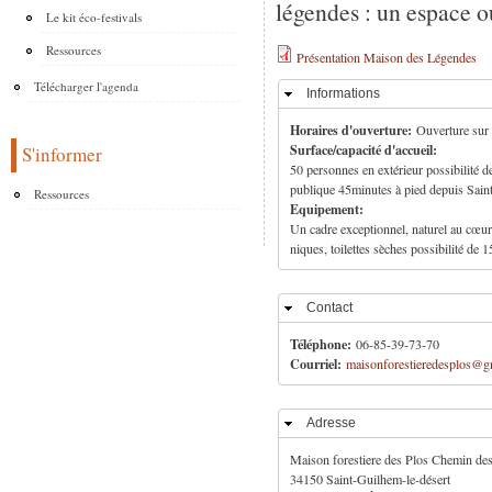
légendes : un espace ou
Le kit éco-festivals
Ressources
Présentation Maison des Légendes
Télécharger l'agenda
Informations
Masquer
Horaires d'ouverture:
Ouverture sur
Surface/capacité d'accueil:
S'informer
50 personnes en extérieur possibilité d
publique 45minutes à pied depuis Sain
Ressources
Equipement:
Un cadre exceptionnel, naturel au cœur
niques, toilettes sèches possibilité de
Contact
Masquer
Téléphone:
06-85-39-73-70
Courriel:
maisonforestieredesplos@g
Adresse
Masquer
Maison forestiere des Plos
Chemin des
34150
Saint-Guilhem-le-désert