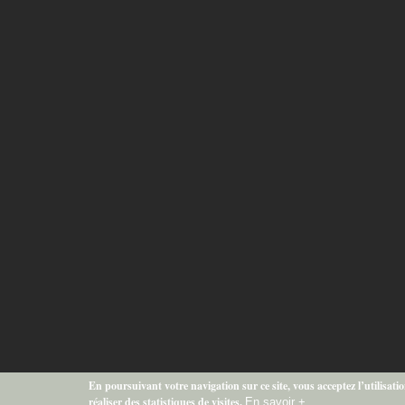
En poursuivant votre navigation sur ce site, vous acceptez l’utilisati
réaliser des statistiques de visites.
En savoir +