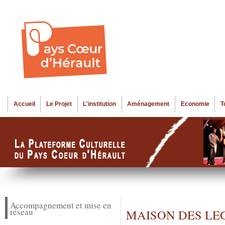
Al
Menu seco
co
pr
Accueil
Le Projet
L'institution
Aménagement
Economie
T
Menu principal
Accompagnement et mise en
réseau
MAISON DES LEG