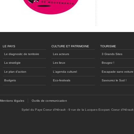
LE PAYS
CULTURE ET PATRIMOINE
TOURISME
Le diagnositc de territoire
Les acteurs
3 Grands Sites
La stratégie
Les lieux
Bougez !
Le plan d'action
L'agenda culturel
Escapade sans voiture
Budgets
Eco-festivals
Savourez le Sud !
Mentions légales
Outils de communication
Sydel du Pays Coeur d'Hérault - 9 rue de la Lucques Ecoparc Coeur d'Hérault