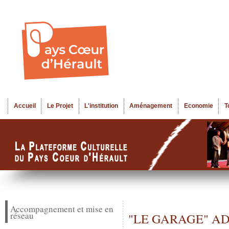
Al
Menu seco
co
pr
Accueil
Le Projet
L'institution
Aménagement
Economie
T
Menu principal
Accompagnement et mise en
réseau
"LE GARAGE" A