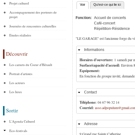
Projet culturel
Voir
(onglet actif)
Qu'est-ce qui lie ici
Onglets principaux
Accompagnement des porteurs de
projet
Fonction:
Accueil de concerts
Café-concert
Journées de rencontres culturelles
Répétition-Résidence
Etudes réalisées
"LE GARAGE" est l'ancienne forge du vil
Informations
Masquer
Découvrir
Horaires d'ouverture:
1 samedi par m
Les carnets du Coeur d'Hérault
Surface/capacité d'accueil:
Environ 
Equipement:
Portrait d'artistes
En fonction du groupe invité, demande 
Les acteurs
Les lieux
Contact
Masquer
Téléphone:
04 67 96 32 14
Courriel:
asso.adpopulum@gmail.co
Sortir
L'Agenda Culturel
Adresse
Masquer
Eco-festivals
9 Grand rue Sainte Catherine