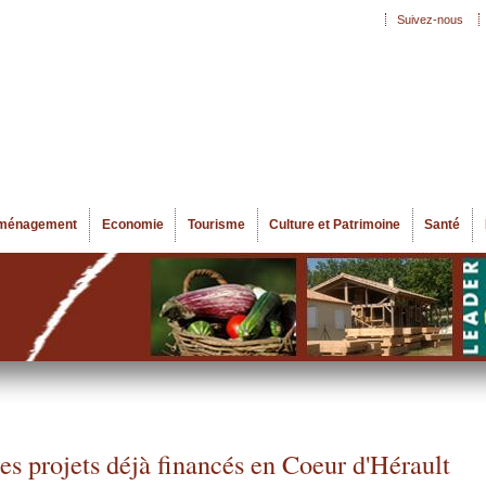
Aller au
Suivez-nous
Menu secondaire
contenu
principal
ménagement
Economie
Tourisme
Culture et Patrimoine
Santé
es projets déjà financés en Coeur d'Hérault