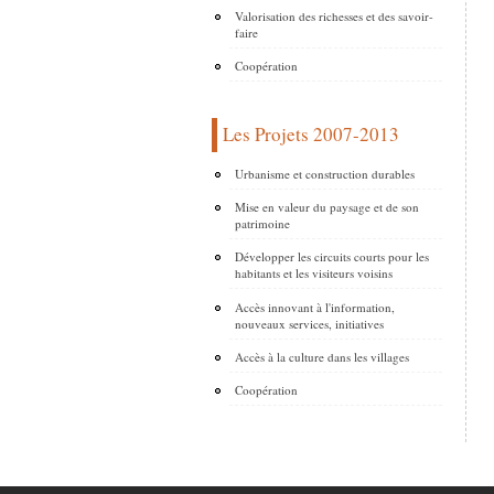
Valorisation des richesses et des savoir-
faire
Coopération
Les Projets 2007-2013
Urbanisme et construction durables
Mise en valeur du paysage et de son
patrimoine
Développer les circuits courts pour les
habitants et les visiteurs voisins
Accès innovant à l'information,
nouveaux services, initiatives
Accès à la culture dans les villages
Coopération