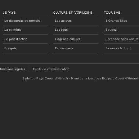
LE PAYS
CULTURE ET PATRIMOINE
TOURISME
Le diagnositc de territoire
Les acteurs
3 Grands Sites
La stratégie
Les lieux
Bougez !
Le plan d'action
L'agenda culturel
Escapade sans voiture
Budgets
Eco-festivals
Savourez le Sud !
Mentions légales
Outils de communication
Sydel du Pays Coeur d'Hérault - 9 rue de la Lucques Ecoparc Coeur d'Hérault