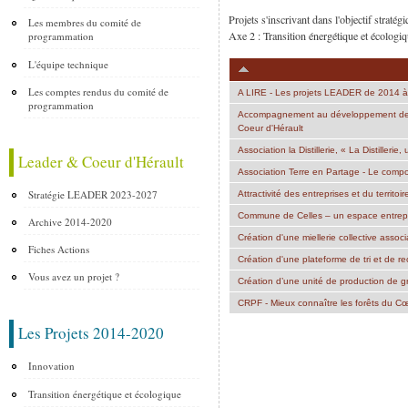
Projets s'inscrivant dans l'objectif st
Les membres du comité de
Axe 2 : Transition énergétique et écologi
programmation
L'équipe technique
Les comptes rendus du comité de
A LIRE - Les projets LEADER de 2014 à
programmation
Accompagnement au développement de proj
Coeur d'Hérault
Association la Distillerie, « La Distilleri
Leader & Coeur d'Hérault
Association Terre en Partage - Le compo
Stratégie LEADER 2023-2027
Attractivité des entreprises et du terri
Commune de Celles – un espace entrepren
Archive 2014-2020
Création d'une miellerie collective assoc
Fiches Actions
Création d'une plateforme de tri et de r
Vous avez un projet ?
Création d’une unité de production de 
CRPF - Mieux connaître les forêts du Cœ
Les Projets 2014-2020
Pages
Innovation
Transition énergétique et écologique