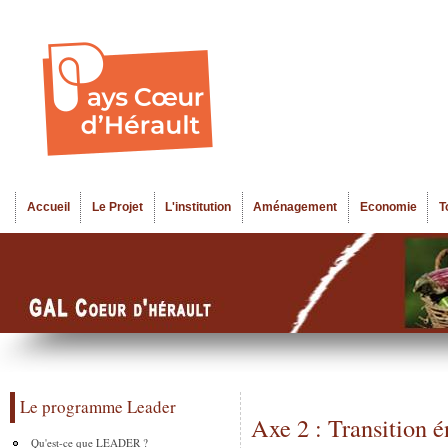
Al
Menu seco
co
pr
Accueil
Le Projet
L'institution
Aménagement
Economie
T
Menu principal
Le programme Leader
Axe 2 : Transition é
Qu'est-ce que LEADER ?