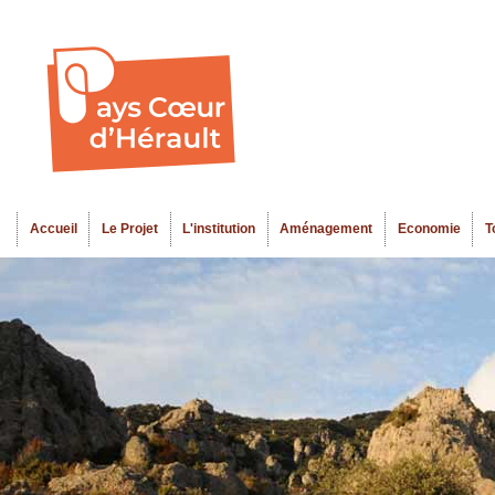
Al
Menu seco
co
pr
Accueil
Le Projet
L'institution
Aménagement
Economie
T
Menu principal