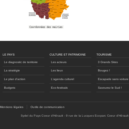
Coordonnées des mairies
LE PAYS
CULTURE ET PATRIMOINE
TOURISME
Le diagnositc de territoire
Les acteurs
3 Grands Sites
La stratégie
Les lieux
Bougez !
Le plan d'action
L'agenda culturel
Escapade sans voiture
Budgets
Eco-festivals
Savourez le Sud !
Mentions légales
Outils de communication
Sydel du Pays Coeur d'Hérault - 9 rue de la Lucques Ecoparc Coeur d'Hérault