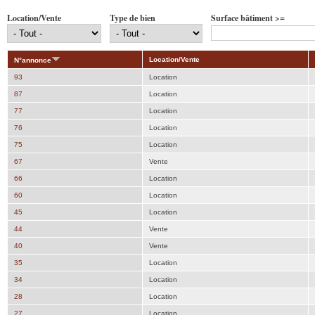
Location/Vente
Type de bien
Surface bâtiment >=
Location/Vente
N°annonce
93
Location
87
Location
77
Location
76
Location
75
Location
67
Vente
66
Location
60
Location
45
Location
44
Vente
40
Vente
35
Location
34
Location
28
Location
27
Location