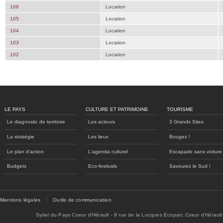
106
Location
105
Location
104
Location
103
Location
102
Location
LE PAYS
CULTURE ET PATRIMOINE
TOURISME
Le diagnositc de territoire
Les acteurs
3 Grands Sites
La stratégie
Les lieux
Bougez !
Le plan d'action
L'agenda culturel
Escapade sans voiture
Budgets
Eco-festivals
Savourez le Sud !
Mentions légales
Outils de communication
Sydel du Pays Coeur d'Hérault - 9 rue de la Lucques Ecoparc Coeur d'Hérault