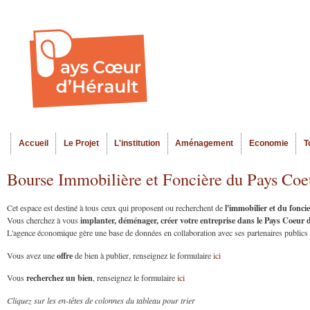
Al
Menu seco
co
pr
Accueil
Le Projet
L'institution
Aménagement
Economie
T
Menu principal
Bourse Immobilière et Foncière du Pays Coe
l'immobilier et du fonc
Cet espace est destiné à tous ceux qui proposent ou recherchent de
implanter, déménager, créer votre entreprise dans le Pays Coeur
Vous cherchez à vous
L'agence économique gère une base de données en collaboration avec ses partenaires publics et
offre
Vous avez une
de bien à publier, renseignez le formulaire
ici
recherchez un bien
Vous
, renseignez le formulaire
ici
Cliquez sur les en-têtes de colonnes du tableau pour trier