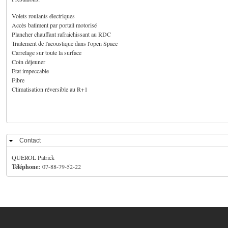
Volets roulants électriques
Accès batiment par portail motorisé
Plancher chauffant rafraichissant au RDC
Traitement de l'acoustique dans l'open Space
Carrelage sur toute la surface
Coin déjeuner
Etat impeccable
Fibre
Climatisation réversible au R+1
Contact
Masquer
QUEROL Patrick
Téléphone:
07-88-79-52-22