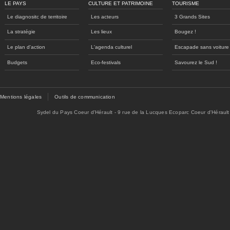
LE PAYS
CULTURE ET PATRIMOINE
TOURISME
Le diagnositc de territoire
Les acteurs
3 Grands Sites
La stratégie
Les lieux
Bougez !
Le plan d'action
L'agenda culturel
Escapade sans voiture
Budgets
Eco-festivals
Savourez le Sud !
Mentions légales
Outils de communication
Sydel du Pays Coeur d'Hérault - 9 rue de la Lucques Ecoparc Coeur d'Hérault