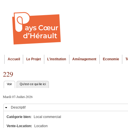
Al
Menu seco
co
pr
Accueil
Le Projet
L'institution
Aménagement
Economie
T
Menu principal
229
Voir
(onglet actif)
Qu'est-ce qui lie ici
Onglets
principaux
Mardi 07-Juillet-2026
Descriptif
Masquer
Catégorie bien:
Local commercial
Vente-Location:
Location