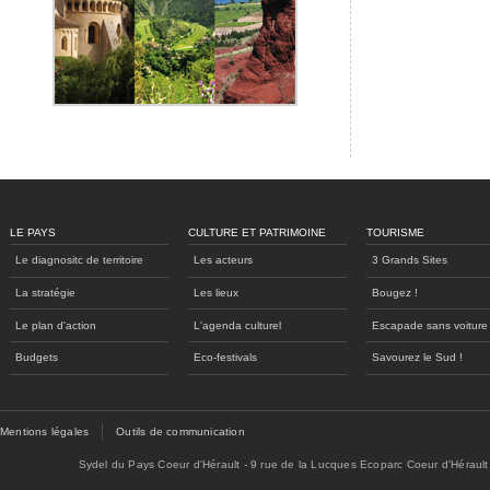
LE PAYS
CULTURE ET PATRIMOINE
TOURISME
Le diagnositc de territoire
Les acteurs
3 Grands Sites
La stratégie
Les lieux
Bougez !
Le plan d'action
L'agenda culturel
Escapade sans voiture
Budgets
Eco-festivals
Savourez le Sud !
Mentions légales
Outils de communication
Sydel du Pays Coeur d'Hérault - 9 rue de la Lucques Ecoparc Coeur d'Hérault