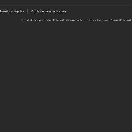
Mentions légales
Outils de communication
Sydel du Pays Coeur d'Hérault - 9 rue de la Lucques Ecoparc Coeur d'Hérault