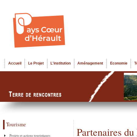
Al
Menu seco
co
pr
Accueil
Le Projet
L'institution
Aménagement
Economie
T
Menu principal
Tourisme
Partenaires du
Projets et actions touristiques