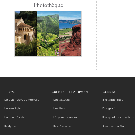
Photothèque
LE PAYS
CULTURE ET PATRIMOINE
TOURISME
Le diagnositc de territoire
Les acteurs
3 Grands Sites
La stratégie
Les lieux
Bougez !
Le plan d'action
L'agenda culturel
Escapade sans voiture
Budgets
Eco-festivals
Savourez le Sud !