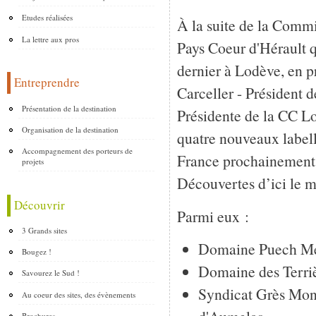
Etudes réalisées
À la suite de la Comm
La lettre aux pros
Pays Coeur d'Hérault qu
dernier à Lodève, en 
Entreprendre
Carceller - Président
Présentation de la destination
Présidente de la CC L
Organisation de la destination
quatre nouveaux labell
Accompagnement des porteurs de
France prochainement. 
projets
Découvertes d’ici le m
Découvrir
Parmi eux :
3 Grands sites
Domaine Puech Mer
Bougez !
Domaine des Terriè
Savourez le Sud !
Syndicat Grès Montp
Au coeur des sites, des évènements
Brochures