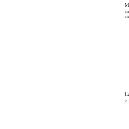
M
Un
Une
Le
le 