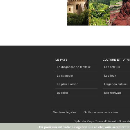
LE PAYS
CULTURE ET PATR
Le diagnositc de territoire
Les acteurs
La stratégie
Les lieux
Le plan d'action
L'agenda culturel
Budgets
Eco-festivals
Mentions légales
Outils de communication
Sydel du Pays Coeur d'Hérault - 9 rue 
En poursuivant votre navigation sur ce site, vous acceptez l’uti