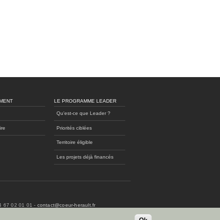
MENT
LE PROGRAMME LEADER
Qu'est-ce que Leader ?
ire
Priorités ciblées
Territoire éligible
Les projets déjà financés
04 67 02 01 01 -
contact@coeur-herault.fr