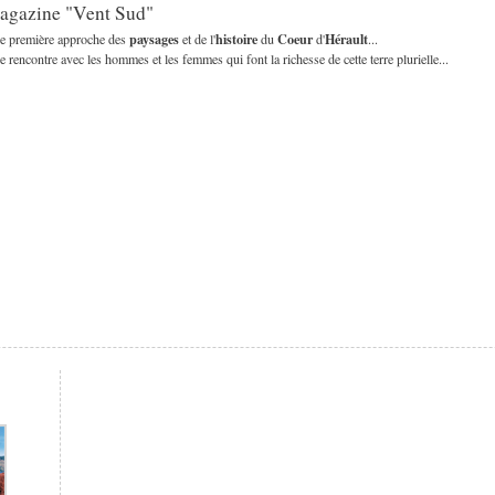
agazine "Vent Sud"
paysages
histoire
Coeur
Hérault
e première approche des
et de l'
du
d'
...
 rencontre avec les hommes et les femmes qui font la richesse de cette terre plurielle...