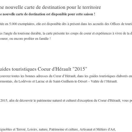
e nouvelle carte de destination pour le territoire
 nouvelle carte de destination est disponible pour cette saison !
tée en 5.000 exemplaires, elle est disponible dès à présent dans les accueils des Offices de touri
s l'angle du tourisme durable, la carte présente les coups de coeur et expériences à vivre de la de
ourer, ou encore profiter en famille !
ides touristiques Coeur d'Hérault "2015"
ouvrez toutes les bonnes adresses du Cœur d’Hérault, dans les guides touristiques élaborés en
rmontais, du Lodévois et Larzac et de Saint-Guilhem-le-Désert – Vallée de l’Hérault.
2015, afin de découvrir le patrimoine naturel et culturel d'exception du Coeur d'Hérault, vous p
ignobles et Terroir, Loisirs, nature, Patrimoine et culture, Artisanat et Métiers d'Art,