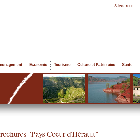
Aller au
Suivez-nous
Menu secondaire
contenu
principal
ménagement
Economie
Tourisme
Culture et Patrimoine
Santé
rochures "Pays Coeur d'Hérault"