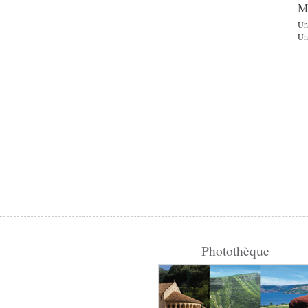
M
Un
Une
Photothèque