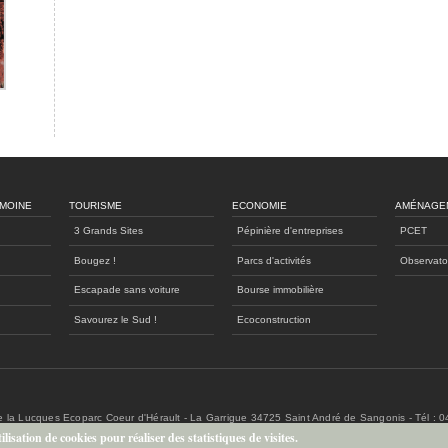
IMOINE
TOURISME
ECONOMIE
AMÉNAGE
3 Grands Sites
Pépinière d'entreprises
PCET
Bougez !
Parcs d'activités
Observato
Escapade sans voiture
Bourse immobilière
Savourez le Sud !
Ecoconstruction
de la Lucques Ecoparc Coeur d'Hérault - La Garrigue 34725 Saint André de Sangonis - Tél : 
lisation de cookies pour réaliser des statistiques de visites.