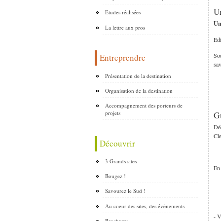
Un
Etudes réalisées
Une
La lettre aux pros
Edi
Sou
Entreprendre
sav
Présentation de la destination
Organisation de la destination
Accompagnement des porteurs de
projets
Gu
Déc
Cle
Découvrir
3 Grands sites
En 
Bougez !
Savourez le Sud !
Au coeur des sites, des évènements
- V
Brochures