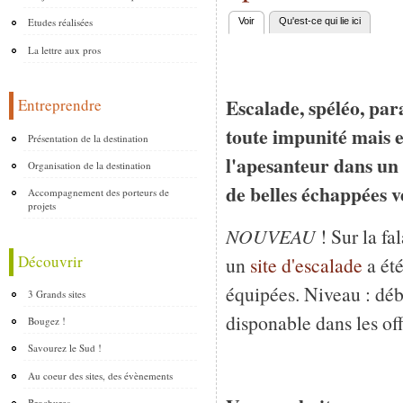
Etudes réalisées
Voir
(onglet actif)
Qu'est-ce qui lie ici
Onglets principaux
La lettre aux pros
Escalade, spéléo, pa
Entreprendre
toute impunité mais en
Présentation de la destination
l'apesanteur dans un 
Organisation de la destination
de belles échappées ve
Accompagnement des porteurs de
projets
NOUVEAU
! Sur la f
Découvrir
un
site d'escalade
a été
équipées. Niveau : dé
3 Grands sites
disponable dans les of
Bougez !
Savourez le Sud !
Au coeur des sites, des évènements
Brochures