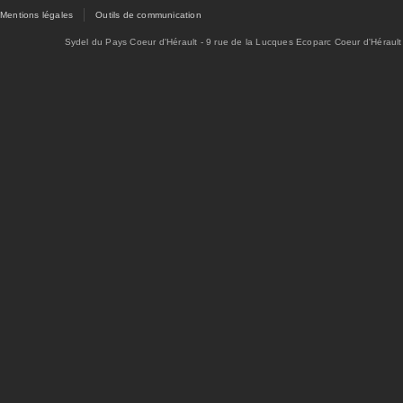
Mentions légales
Outils de communication
Sydel du Pays Coeur d'Hérault - 9 rue de la Lucques Ecoparc Coeur d'Hérault