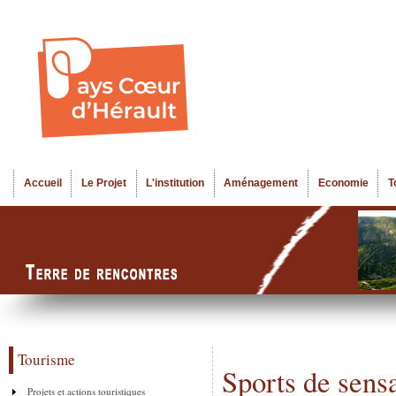
Al
Menu seco
co
pr
Accueil
Le Projet
L'institution
Aménagement
Economie
T
Menu principal
Tourisme
Sports de sens
Projets et actions touristiques