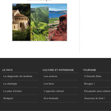
LE PAYS
CULTURE ET PATRIMOINE
TOURISME
Le diagnositc de territoire
Les acteurs
3 Grands Sites
La stratégie
Les lieux
Bougez !
Le plan d'action
L'agenda culturel
Escapade sans voiture
Budgets
Eco-festivals
Savourez le Sud !