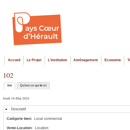
Al
Menu seco
co
pr
Accueil
Le Projet
L'institution
Aménagement
Economie
T
Menu principal
102
Voir
(onglet actif)
Qu'est-ce qui lie ici
Onglets
principaux
Jeudi 16-Mai-2024
Descriptif
Masquer
Catégorie bien:
Local commercial
Vente-Location:
Location