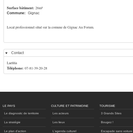
Surface bâtiment:
26m²
Commune:
Gignac
Local professionnel situé sur la comune de Gignac Au Forum.
Contact
Masquer
Laetitia
Téléphone:
07-81-39-20-28
LE PAYS
CULTURE ET PATRIMOINE
TOURISME
Le diagnositc de territoire
Les acteurs
3 Grands Sites
La stratégie
Les lieux
Bougez !
Le plan d'action
L'agenda culturel
Escapade sans voiture