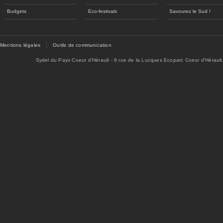
Budgets
Eco-festivals
Savourez le Sud !
Mentions légales
Outils de communication
Sydel du Pays Coeur d'Hérault - 9 rue de la Lucques Ecoparc Coeur d'Hérault