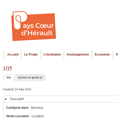
Al
Menu seco
co
pr
Accueil
Le Projet
L'institution
Aménagement
Economie
T
Menu principal
105
Voir
(onglet actif)
Qu'est-ce qui lie ici
Onglets
principaux
Vendredi 24-Mai-2024
Descriptif
Masquer
Catégorie bien:
Bureaux
Vente-Location:
Location