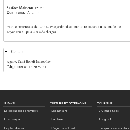
Surface bâtiment:
124m²
Commune:
Aniane
Murs commerciaux de 124 m2 avec jardin idéal pour un restaurant ou dsalon de thé.
Loyer 1600 € plus 200 € de charges
Contact
Masquer
Agence Saint Benoit Immobilier
Téléphone:
04-12-36-97-61
LE PAYS
CULTURE ET PATRIMOINE
TOURISME
Le diagnositc de territoire
Les acteurs
3 Grands Sites
La stratégie
Les lieux
Bougez !
Le plan d'action
L'agenda culturel
Escapade sans voiture