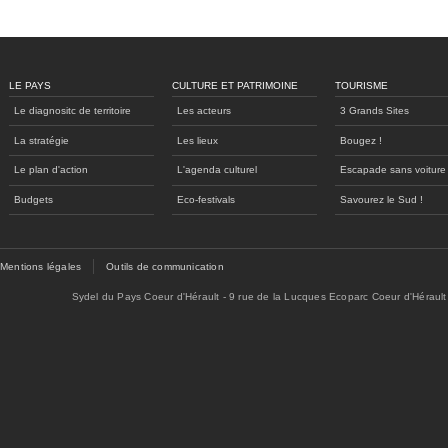
LE PAYS
CULTURE ET PATRIMOINE
TOURISME
Le diagnositc de territoire
Les acteurs
3 Grands Sites
La stratégie
Les lieux
Bougez !
Le plan d'action
L'agenda culturel
Escapade sans voiture
Budgets
Eco-festivals
Savourez le Sud !
Mentions légales
Outils de communication
Sydel du Pays Coeur d'Hérault - 9 rue de la Lucques Ecoparc Coeur d'Hérault