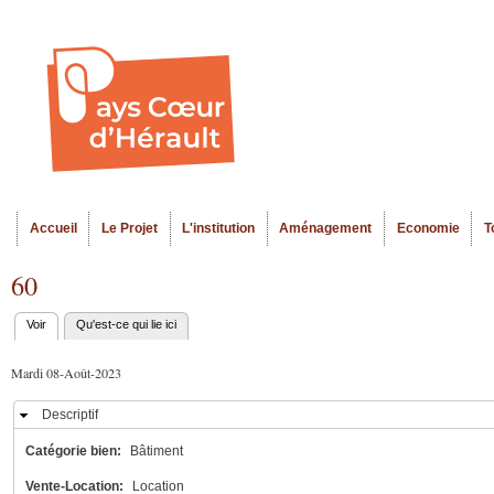
Al
Menu seco
co
pr
Accueil
Le Projet
L'institution
Aménagement
Economie
T
Menu principal
60
Voir
(onglet actif)
Qu'est-ce qui lie ici
Onglets
principaux
Mardi 08-Août-2023
Descriptif
Masquer
Catégorie bien:
Bâtiment
Vente-Location:
Location