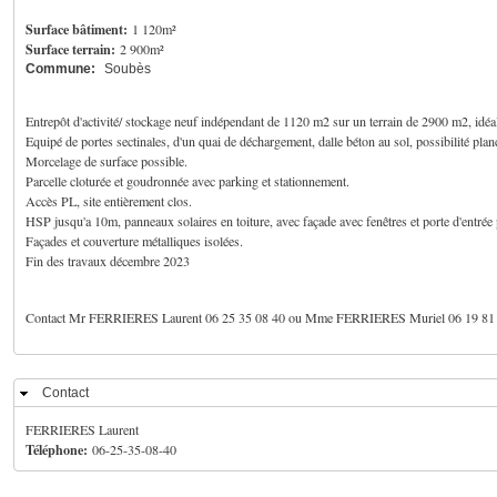
Surface bâtiment:
1 120m²
Surface terrain:
2 900m²
Commune:
Soubès
Entrepôt d'activité/ stockage neuf indépendant de 1120 m2 sur un terrain de 2900 m2, idéa
Equipé de portes sectinales, d'un quai de déchargement, dalle béton au sol, possibilité plan
Morcelage de surface possible.
Parcelle cloturée et goudronnée avec parking et stationnement.
Accès PL, site entièrement clos.
HSP jusqu'a 10m, panneaux solaires en toiture, avec façade avec fenêtres et porte d'entrée 
Façades et couverture métalliques isolées.
Fin des travaux décembre 2023
Contact Mr FERRIERES Laurent 06 25 35 08 40 ou Mme FERRIERES Muriel 06 19 81
Contact
Masquer
FERRIERES Laurent
Téléphone:
06-25-35-08-40