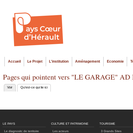
Al
Menu seco
co
pr
Accueil
Le Projet
L'institution
Aménagement
Economie
T
Menu principal
Pages qui pointent vers "LE GARAGE" 
Voir
Qu'est-ce qui lie ici
(onglet actif)
Onglets
principaux
LE PAYS
CULTURE ET PATRIMOINE
TOURISME
Le diagnositc de territoire
Les acteurs
3 Grands Sites