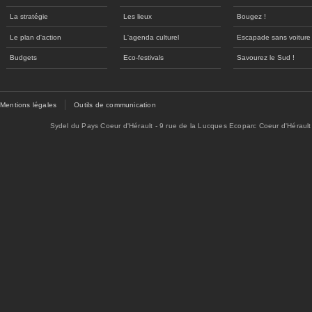
La stratégie
Les lieux
Bougez !
Le plan d'action
L'agenda culturel
Escapade sans voiture
Budgets
Eco-festivals
Savourez le Sud !
Mentions légales
Outils de communication
Sydel du Pays Coeur d'Hérault - 9 rue de la Lucques Ecoparc Coeur d'Hérault