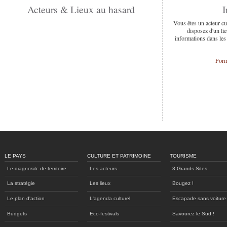
Acteurs & Lieux au hasard
I
Vous êtes un acteur cu
disposez d'un lie
informations dans les
Form
LE PAYS
CULTURE ET PATRIMOINE
TOURISME
Le diagnositc de territoire
Les acteurs
3 Grands Sites
La stratégie
Les lieux
Bougez !
Le plan d'action
L'agenda culturel
Escapade sans voiture
Budgets
Eco-festivals
Savourez le Sud !