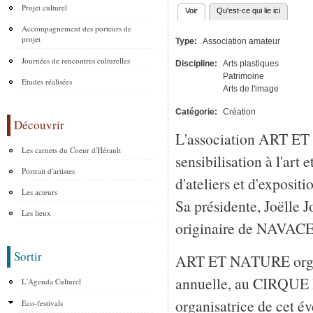
Projet culturel
Voir
(onglet actif)
Qu'est-ce qui lie ici
Onglets principaux
Accompagnement des porteurs de
projet
Type:
Association amateur
Journées de rencontres culturelles
Discipline:
Arts plastiques
Patrimoine
Etudes réalisées
Arts de l'image
Catégorie:
Création
Découvrir
L'association ART E
Les carnets du Coeur d'Hérault
sensibilisation à l'art 
Portrait d'artistes
d'ateliers et d'exposit
Les acteurs
Sa présidente, Joëlle J
Les lieux
originaire de NAVACEL
Sortir
ART ET NATURE organi
annuelle, au CIRQU
L'Agenda Culturel
organisatrice de cet é
Eco-festivals