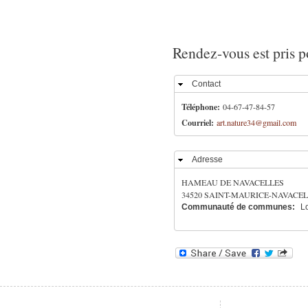
Rendez-vous est pris p
Contact
Masquer
Téléphone:
04-67-47-84-57
Courriel:
art.nature34@gmail.com
Adresse
Masquer
HAMEAU DE NAVACELLES
34520
SAINT-MAURICE-NAVACEL
Communauté de communes:
L
Théâtre le Sillon