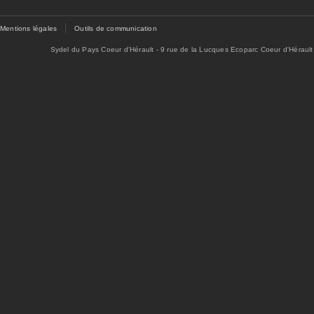
Mentions légales
Outils de communication
Sydel du Pays Coeur d'Hérault - 9 rue de la Lucques Ecoparc Coeur d'Hérault