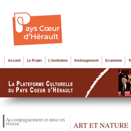
Al
Menu seco
co
pr
Accueil
Le Projet
L'institution
Aménagement
Economie
T
Menu principal
Accompagnement et mise en
réseau
ART ET NATURE