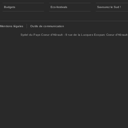
Budgets
Eco-festivals
Savourez le Sud !
Mentions légales
Outils de communication
Sydel du Pays Coeur d'Hérault - 9 rue de la Lucques Ecoparc Coeur d'Hérault