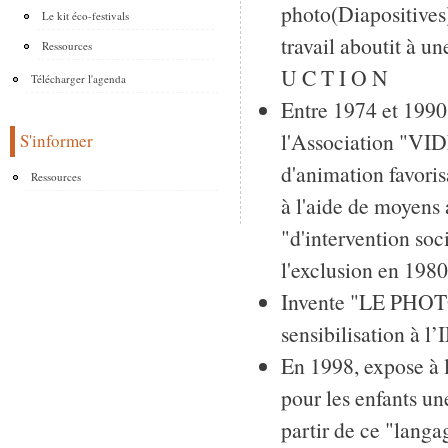
photo(Diapositives
Le kit éco-festivals
travail aboutit à u
Ressources
U C T I O N
Télécharger l'agenda
Entre 1974 et 1990,
l'Association "VI
S'informer
d'animation favoris
Ressources
à l'aide de moyens 
"d'intervention so
l'exclusion en 198
Invente "LE PHO
sensibilisation à 
En 1998, expose à
pour les enfants u
partir de ce "langa