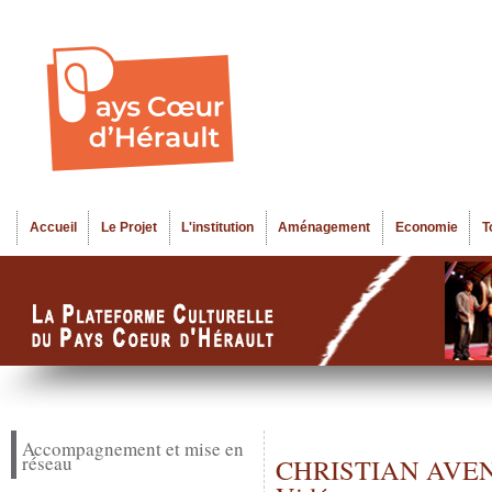
Al
Menu seco
co
pr
Accueil
Le Projet
L'institution
Aménagement
Economie
T
Menu principal
Accompagnement et mise en
réseau
CHRISTIAN AVENEL ,