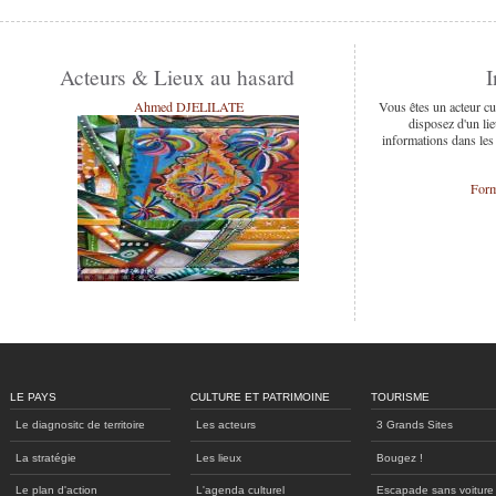
Acteurs & Lieux au hasard
I
Ahmed DJELILATE
Vous êtes un acteur cu
disposez d'un lie
informations dans les
Form
LE PAYS
CULTURE ET PATRIMOINE
TOURISME
Le diagnositc de territoire
Les acteurs
3 Grands Sites
La stratégie
Les lieux
Bougez !
Le plan d'action
L'agenda culturel
Escapade sans voiture