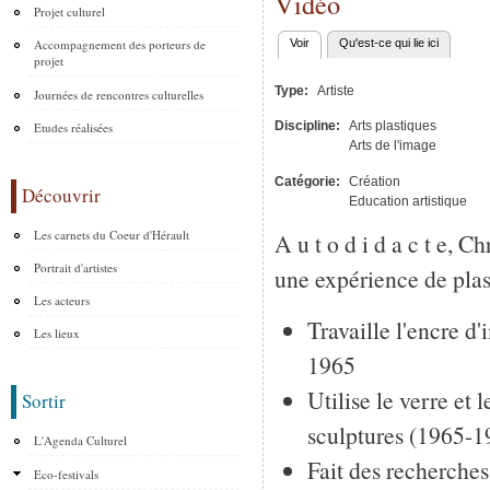
Vidéo
Projet culturel
Accompagnement des porteurs de
Voir
(onglet actif)
Qu'est-ce qui lie ici
Onglets principaux
projet
Type:
Artiste
Journées de rencontres culturelles
Discipline:
Arts plastiques
Etudes réalisées
Arts de l'image
Catégorie:
Création
Découvrir
Education artistique
Les carnets du Coeur d'Hérault
A u t o d i d a c t e, 
Portrait d'artistes
une expérience de plast
Les acteurs
Travaille l'encre d
Les lieux
1965
Utilise le verre et 
Sortir
sculptures (1965-1
L'Agenda Culturel
Fait des recherches
Eco-festivals