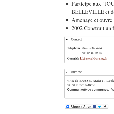
Participe aux "J
BELLEVILLE et 
Amenage et ouv
2002 Construit un f
Contact
Masquer
Téléphone:
04-67-60-84-24
06-40-18-70-48
Courriel:
kiki.avenel@orange.fr
Adresse
Masquer
4 Rue de ROUSSEL Atelier
11 Rue 
34150
PUECHABON
Communauté de communes:
Va