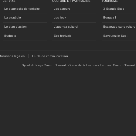
LE PAYS
CULTURE ET PATRIMOINE
TOURISME
Le diagnositc de territoire
Les acteurs
3 Grands Sites
La stratégie
Les lieux
Bougez !
Le plan d'action
L'agenda culturel
Escapade sans voiture
Budgets
Eco-festivals
Savourez le Sud !
Mentions légales
Outils de communication
Sydel du Pays Coeur d'Hérault - 9 rue de la Lucques Ecoparc Coeur d'Hérault