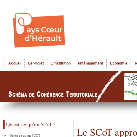
Al
Menu seco
co
pr
Accueil
Le Projet
L'institution
Aménagement
Economie
T
Menu principal
Qu'est-ce qu'un SCoT ?
Le SCoT appr
Qu'est ce qu'un SCOT