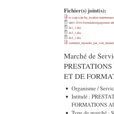
Fichier(s) joint(s):
rc-ccap-cctp-bp_location-maintenanc
attri1-2016-formulaireengagement-att
dc1_1.doc
dc2_1.doc
dc4_1.doc
comment_repondre_par_voie_demateri
Marché de Service
PRESTATIONS
ET DE FORMA
Organisme / Servi
Intitulé : PRE
FORMATIONS A
Type de marché : S