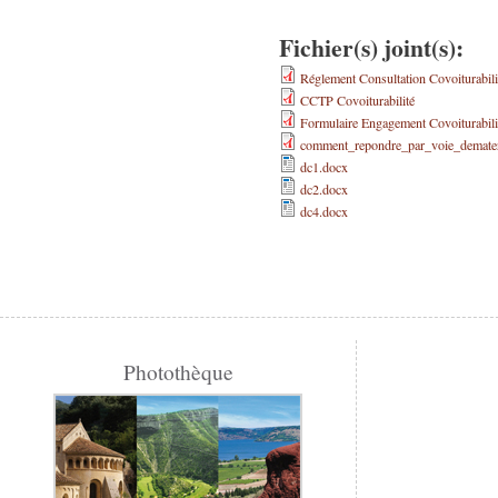
Fichier(s) joint(s):
Réglement Consultation Covoiturabili
CCTP Covoiturabilité
Formulaire Engagement Covoiturabili
comment_repondre_par_voie_demateri
dc1.docx
dc2.docx
dc4.docx
Pages
Photothèque