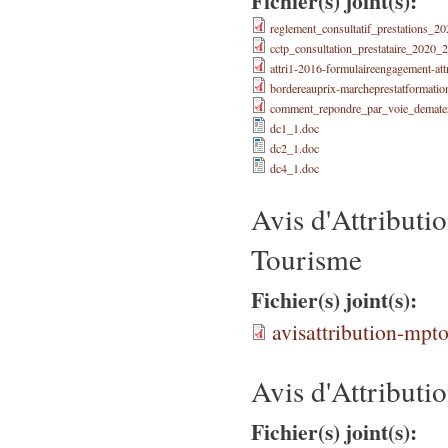
Fichier(s) joint(s):
reglement_consultatif_prestations_
cctp_consultation_prestataire_2020_
attri1-2016-formulaireengagement-att
bordereauprix-marcheprestatformation
comment_repondre_par_voie_demateri
dc1_1.doc
dc2_1.doc
dc4_1.doc
Avis d'Attribut
Tourisme
Fichier(s) joint(s):
avisattribution-mp
Avis d'Attributi
Fichier(s) joint(s):