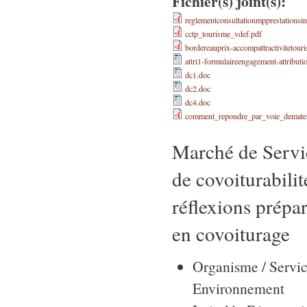
Fichier(s) joint(s):
reglementconsultationmpprestationsint
cctp_tourisme_vdef.pdf
bordereauprix-accompattractivitetouri
attri1-formulaireengagement-attributi
dc1.doc
dc2.doc
dc4.doc
comment_repondre_par_voie_demateri
Marché de Servic
de covoiturabilit
réflexions prépa
en covoiturage
Organisme / Servi
Environnement