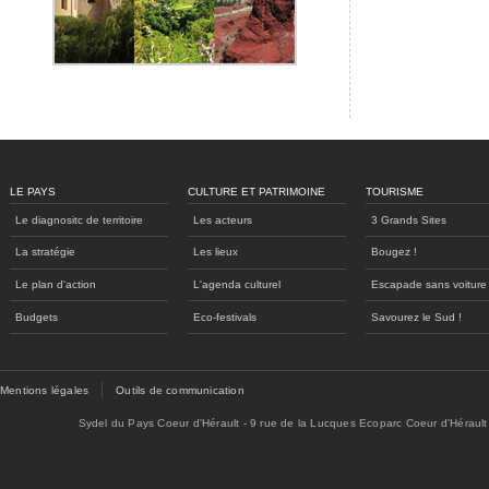
LE PAYS
CULTURE ET PATRIMOINE
TOURISME
Le diagnositc de territoire
Les acteurs
3 Grands Sites
La stratégie
Les lieux
Bougez !
Le plan d'action
L'agenda culturel
Escapade sans voiture
Budgets
Eco-festivals
Savourez le Sud !
Mentions légales
Outils de communication
Sydel du Pays Coeur d'Hérault - 9 rue de la Lucques Ecoparc Coeur d'Hérault