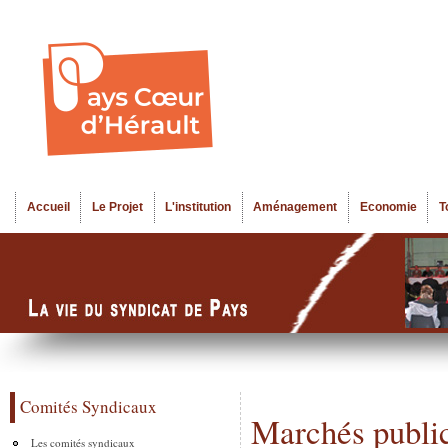
Al
Menu seco
co
pr
Accueil
Le Projet
L'institution
Aménagement
Economie
T
Menu principal
Comités Syndicaux
Marchés public
Les comités syndicaux