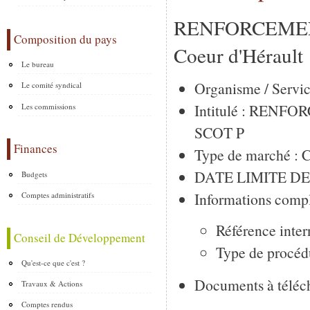
RENFORCEMEN
Composition du pays
Coeur d'Hérault
Le bureau
Organisme / Servi
Le comité syndical
Intitulé : REN
Les commissions
SCOT P
Finances
Type de marché : Co
DATE LIMITE DE R
Budgets
Informations compl
Comptes administratifs
Référence inte
Conseil de Développement
Type de procéd
Qu'est-ce que c'est ?
Documents à téléch
Travaux & Actions
Comptes rendus