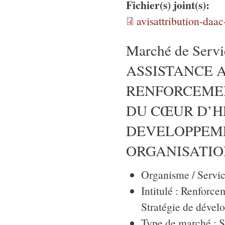
Fichier(s) joint(s):
avisattribution-daa
Marché de Service
ASSISTANCE 
RENFORCEMEN
DU CŒUR D’H
DEVELOPPEM
ORGANISATIO
Organisme / Servic
Intitulé : Renforce
Stratégie de dével
Type de marché : S