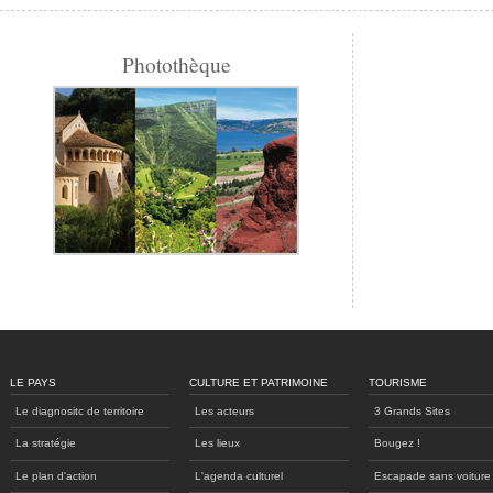
Photothèque
LE PAYS
CULTURE ET PATRIMOINE
TOURISME
Le diagnositc de territoire
Les acteurs
3 Grands Sites
La stratégie
Les lieux
Bougez !
Le plan d'action
L'agenda culturel
Escapade sans voiture