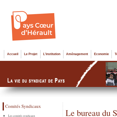
Al
Menu seco
co
pr
Accueil
Le Projet
L'institution
Aménagement
Economie
T
Menu principal
Comités Syndicaux
Le bureau du S
Les comités syndicaux