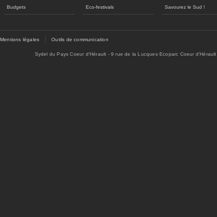
Budgets
Eco-festivals
Savourez le Sud !
Mentions légales
Outils de communication
Sydel du Pays Coeur d'Hérault - 9 rue de la Lucques Ecoparc Coeur d'Hérault