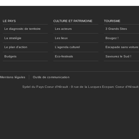
LE PAYS
CULTURE ET PATRIMOINE
TOURISME
Le diagnositc de territoire
Les acteurs
3 Grands Sites
La stratégie
Les lieux
Bougez !
Le plan d'action
L'agenda culturel
Escapade sans voiture
Budgets
Eco-festivals
Savourez le Sud !
Mentions légales
Outils de communication
Sydel du Pays Coeur d'Hérault - 9 rue de la Lucques Ecoparc Coeur d'Hérault