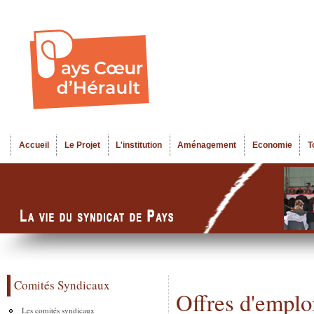
Al
Menu seco
co
pr
Accueil
Le Projet
L'institution
Aménagement
Economie
T
Menu principal
Comités Syndicaux
Offres d'emplo
Les comités syndicaux