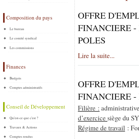
OFFRE D'EMPL
Composition du pays
FINANCIERE 
Le bureau
POLES
Le comité syndical
Les commissions
Lire la suite...
Finances
Budgets
OFFRE D'EMPL
Comptes administratifs
FINANCIERE -
Conseil de Développement
Filière :
administrativ
d’exercice
siège du S
Qu'est-ce que c'est ?
Régime de travail
: Fon
Travaux & Actions
Comptes rendus