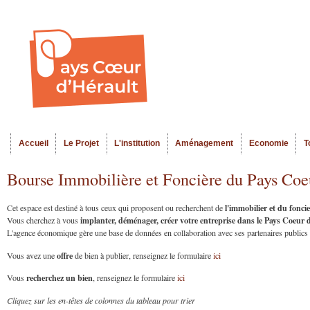
Al
Menu seco
co
pr
Accueil
Le Projet
L'institution
Aménagement
Economie
T
Menu principal
Bourse Immobilière et Foncière du Pays Coe
l'immobilier et du fonc
Cet espace est destiné à tous ceux qui proposent ou recherchent de
implanter, déménager, créer votre entreprise dans le Pays Coeur
Vous cherchez à vous
L'agence économique gère une base de données en collaboration avec ses partenaires publics et
offre
Vous avez une
de bien à publier, renseignez le formulaire
ici
recherchez un bien
Vous
, renseignez le formulaire
ici
Cliquez sur les en-têtes de colonnes du tableau pour trier