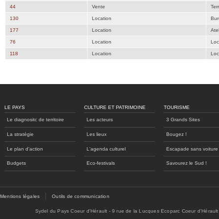
44
Vente
Ter
130
Location
Bur
177
Location
Atel
76
Location
Loc
118
Location
Loc
LE PAYS
CULTURE ET PATRIMOINE
TOURISME
Le diagnositc de territoire
Les acteurs
3 Grands Sites
La stratégie
Les lieux
Bougez !
Le plan d'action
L'agenda culturel
Escapade sans voiture
Budgets
Eco-festivals
Savourez le Sud !
Mentions légales
Outils de communication
Sydel du Pays Coeur d'Hérault - 9 rue de la Lucques Ecoparc Coeur d'Hérault