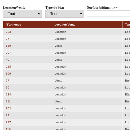
Location/Vente
Type de bien
Surface bâtiment >=
N°annonce
Location/Vente
Typ
223
Location
Loc
27
Location
Loc
139
Vente
Loc
207
Location
Loc
40
Vente
Loc
225
Location
Loc
199
Location
Loc
67
Vente
Bur
75
Location
Loc
224
Location
Bât
211
Vente
Bur
102
Location
Loc
93
Location
Loc
227
Location
Loc
116
Location
Bur