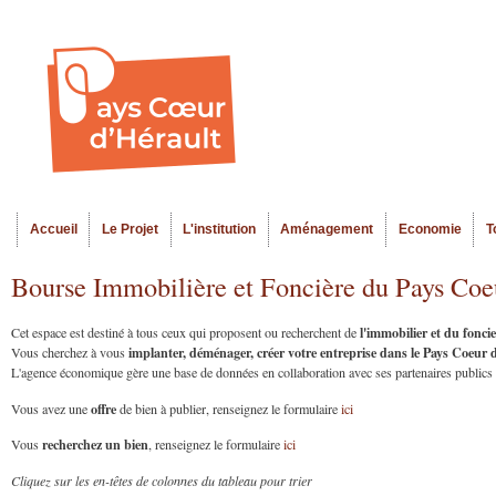
Al
Menu seco
co
pr
Accueil
Le Projet
L'institution
Aménagement
Economie
T
Menu principal
Bourse Immobilière et Foncière du Pays Coe
l'immobilier et du fonc
Cet espace est destiné à tous ceux qui proposent ou recherchent de
implanter, déménager, créer votre entreprise dans le Pays Coeur
Vous cherchez à vous
L'agence économique gère une base de données en collaboration avec ses partenaires publics et
offre
Vous avez une
de bien à publier, renseignez le formulaire
ici
recherchez un bien
Vous
, renseignez le formulaire
ici
Cliquez sur les en-têtes de colonnes du tableau pour trier