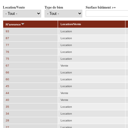
Location/Vente
Type de bien
Surface bâtiment >=
Location/Vente
N°annonce
93
Location
87
Location
77
Location
76
Location
75
Location
67
Vente
66
Location
60
Location
45
Location
44
Vente
40
Vente
35
Location
34
Location
28
Location
27
Location