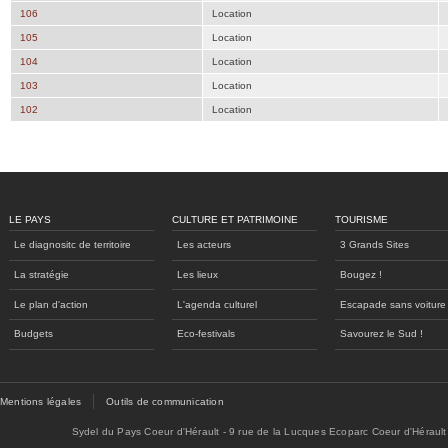
106
Location
105
Location
104
Location
103
Location
102
Location
LE PAYS
CULTURE ET PATRIMOINE
TOURISME
Le diagnositc de territoire
Les acteurs
3 Grands Sites
La stratégie
Les lieux
Bougez !
Le plan d'action
L'agenda culturel
Escapade sans voiture
Budgets
Eco-festivals
Savourez le Sud !
Mentions légales
Outils de communication
Sydel du Pays Coeur d'Hérault - 9 rue de la Lucques Ecoparc Coeur d'Hérault