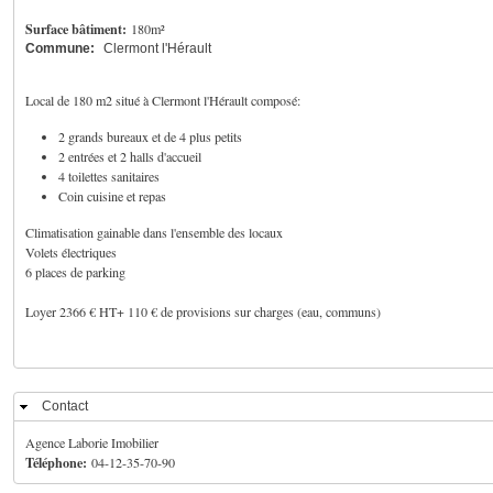
Surface bâtiment:
180m²
Commune:
Clermont l'Hérault
Local de 180 m2 situé à Clermont l'Hérault composé:
2 grands bureaux et de 4 plus petits
2 entrées et 2 halls d'accueil
4 toilettes sanitaires
Coin cuisine et repas
Climatisation gainable dans l'ensemble des locaux
Volets électriques
6 places de parking
Loyer 2366 € HT+ 110 € de provisions sur charges (eau, communs)
Contact
Masquer
Agence Laborie Imobilier
Téléphone:
04-12-35-70-90