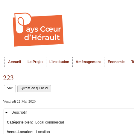
Al
Menu seco
co
pr
Accueil
Le Projet
L'institution
Aménagement
Economie
T
Menu principal
223
Voir
(onglet actif)
Qu'est-ce qui lie ici
Onglets
principaux
Vendredi 22-Mai-2026
Descriptif
Masquer
Catégorie bien:
Local commercial
Vente-Location:
Location