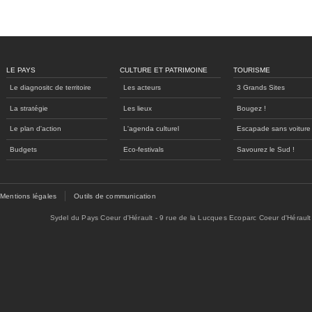
LE PAYS
CULTURE ET PATRIMOINE
TOURISME
Le diagnositc de territoire
Les acteurs
3 Grands Sites
La stratégie
Les lieux
Bougez !
Le plan d'action
L'agenda culturel
Escapade sans voiture
Budgets
Eco-festivals
Savourez le Sud !
Mentions légales
Outils de communication
Sydel du Pays Coeur d'Hérault - 9 rue de la Lucques Ecoparc Coeur d'Hérault