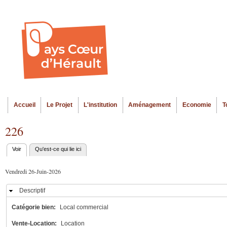
Al
Menu seco
co
pr
Accueil
Le Projet
L'institution
Aménagement
Economie
T
Menu principal
226
Voir
(onglet actif)
Qu'est-ce qui lie ici
Onglets
principaux
Vendredi 26-Juin-2026
Descriptif
Masquer
Catégorie bien:
Local commercial
Vente-Location:
Location