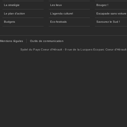
La stratégie
Les lieux
Bougez !
Le plan d'action
L'agenda culturel
Escapade sans voiture
Budgets
Eco-festivals
Savourez le Sud !
Mentions légales
Outils de communication
Sydel du Pays Coeur d'Hérault - 9 rue de la Lucques Ecoparc Coeur d'Hérault