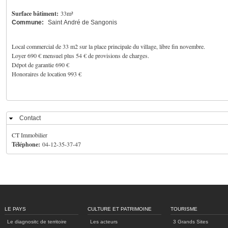
Surface bâtiment:
33m²
Commune:
Saint André de Sangonis
Local commercial de 33 m2 sur la place principale du village, libre fin novembre.
Loyer 690 € mensuel plus 54 € de provisions de charges.
Dépot de garantie 690 €
Honoraires de location 993 €
Contact
Masquer
CT Immobilier
Téléphone:
04-12-35-37-47
LE PAYS
CULTURE ET PATRIMOINE
TOURISME
Le diagnositc de territoire
Les acteurs
3 Grands Sites