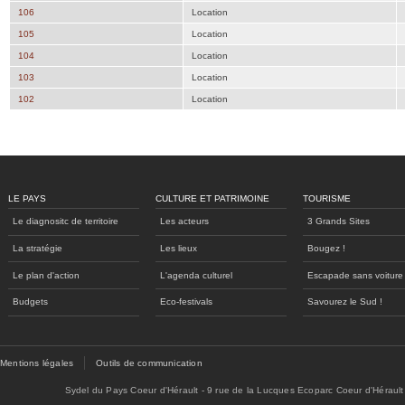
106
Location
105
Location
104
Location
103
Location
102
Location
LE PAYS
CULTURE ET PATRIMOINE
TOURISME
Le diagnositc de territoire
Les acteurs
3 Grands Sites
La stratégie
Les lieux
Bougez !
Le plan d'action
L'agenda culturel
Escapade sans voiture
Budgets
Eco-festivals
Savourez le Sud !
Mentions légales
Outils de communication
Sydel du Pays Coeur d'Hérault - 9 rue de la Lucques Ecoparc Coeur d'Hérault