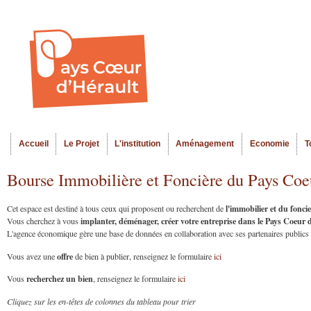
Al
Menu seco
co
pr
Accueil
Le Projet
L'institution
Aménagement
Economie
T
Menu principal
Bourse Immobilière et Foncière du Pays Coe
l'immobilier et du fonc
Cet espace est destiné à tous ceux qui proposent ou recherchent de
implanter, déménager, créer votre entreprise dans le Pays Coeur
Vous cherchez à vous
L'agence économique gère une base de données en collaboration avec ses partenaires publics et
offre
Vous avez une
de bien à publier, renseignez le formulaire
ici
recherchez un bien
Vous
, renseignez le formulaire
ici
Cliquez sur les en-têtes de colonnes du tableau pour trier