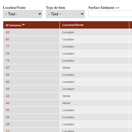
Location/Vente
Type de bien
Surface bâtiment >=
Location/Vente
N°annonce
93
Location
87
Location
77
Location
76
Location
75
Location
67
Vente
66
Location
60
Location
45
Location
44
Vente
40
Vente
35
Location
34
Location
28
Location
27
Location