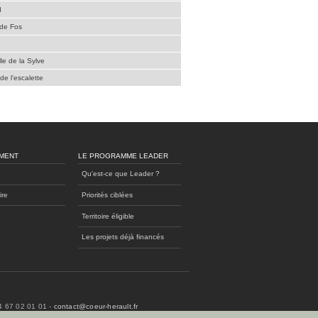
d
 de Fos
le de la Sylve
de l'escalette
MENT
LE PROGRAMME LEADER
Qu'est-ce que Leader ?
ire
Priorités ciblées
Territoire éligible
Les projets déjà financés
04 67 02 01 01 -
contact@coeur-herault.fr