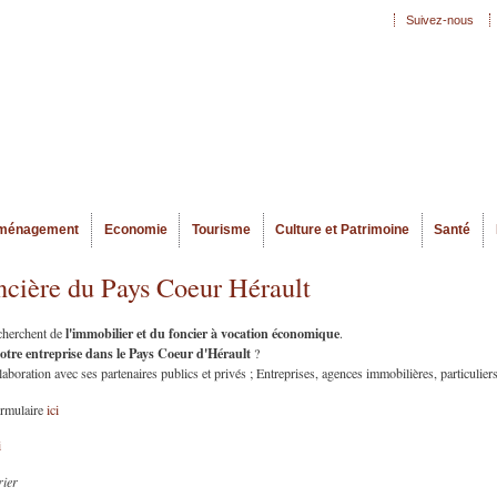
Aller au
Suivez-nous
Menu secondaire
contenu
principal
ménagement
Economie
Tourisme
Culture et Patrimoine
Santé
ncière du Pays Coeur Hérault
l'immobilier et du foncier à vocation économique
echerchent de
.
votre entreprise dans le Pays Coeur d'Hérault
?
oration avec ses partenaires publics et privés ; Entreprises, agences immobilières, particuliers
ormulaire
ici
i
rier