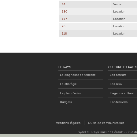
44
Vente
130
Location
177
Location
76
Location
118
Location
LE PAYS
CULTURE ET PATR
Le diagnositc de territoire
Les acteurs
La stratégie
Les lieux
Le plan d'action
L'agenda culturel
Budgets
Eco-festivals
Mentions légales
Outils de communication
Sydel du Pays Coeur d'Hérault - 9 rue 