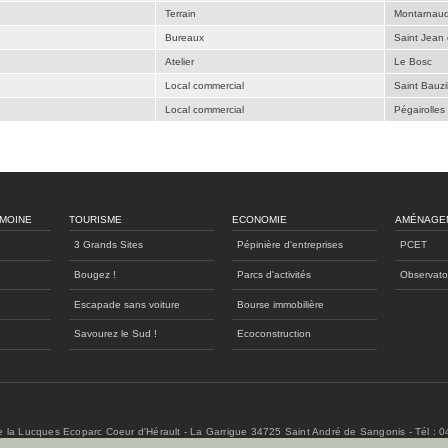
Terrain
Montarnau
Bureaux
Saint Jean
Atelier
Le Bosc
Local commercial
Saint Bauzil
Local commercial
Pégairolles 
IMOINE
TOURISME
ECONOMIE
AMÉNAGE
3 Grands Sites
Pépinière d'entreprises
PCET
Bougez !
Parcs d'activités
Observato
Escapade sans voiture
Bourse immobilière
Savourez le Sud !
Ecoconstruction
de la Lucques Ecoparc Coeur d'Hérault - La Garrigue 34725 Saint André de Sangonis - Tél : 