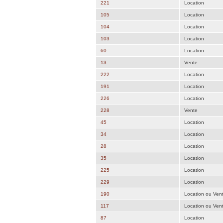
221
Location
105
Location
104
Location
103
Location
60
Location
13
Vente
222
Location
191
Location
226
Location
228
Vente
45
Location
34
Location
28
Location
35
Location
225
Location
229
Location
190
Location ou Ven
117
Location ou Ven
87
Location