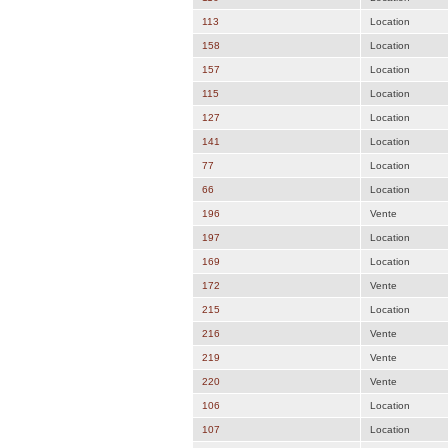
113
Location
158
Location
157
Location
115
Location
127
Location
141
Location
77
Location
66
Location
196
Vente
197
Location
169
Location
172
Vente
215
Location
216
Vente
219
Vente
220
Vente
106
Location
107
Location