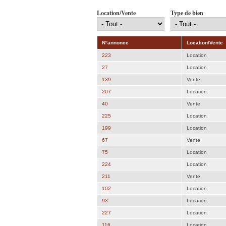
Location/Vente
Type de bien
N°annonce
Location/Vente
223
Location
27
Location
139
Vente
207
Location
40
Vente
225
Location
199
Location
67
Vente
75
Location
224
Location
211
Vente
102
Location
93
Location
227
Location
116
Location