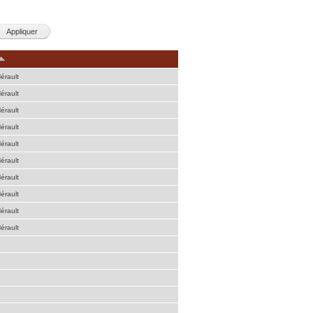
érault
érault
érault
érault
érault
érault
érault
érault
érault
érault