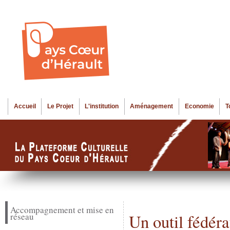
Al
Menu seco
co
pr
Accueil
Le Projet
L'institution
Aménagement
Economie
T
Menu principal
Accompagnement et mise en
réseau
Un outil fédéra