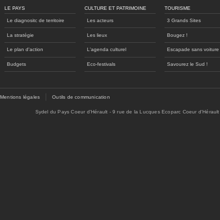
LE PAYS
CULTURE ET PATRIMOINE
TOURISME
Le diagnositc de territoire
Les acteurs
3 Grands Sites
La stratégie
Les lieux
Bougez !
Le plan d'action
L'agenda culturel
Escapade sans voiture
Budgets
Eco-festivals
Savourez le Sud !
Mentions légales
Outils de communication
Sydel du Pays Coeur d'Hérault - 9 rue de la Lucques Ecoparc Coeur d'Hérault