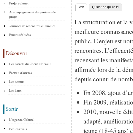
Projet culturel
Voir
(onglet actif)
Qu'est-ce qui lie ici
Onglets principaux
Accompagnement des porteurs de
projet
La structuration et la 
Journées de rencontres culturelles
meilleure connaissance 
Etudes réalisées
public. L’enjeu est no
rencontres. L’efficacit
Découvrir
recensant les manifesta
Les carnets du Coeur d'Hérault
affirmée lors de la dém
Portrait d'artistes
depuis connu de nombre
Les acteurs
En 2008, ajout d’u
Les lieux
Fin 2009, réalisati
Sortir
2010, nouvelle édit
adapté, amélioratio
L'Agenda Culturel
jeune (18-45 ans) e
Eco-festivals