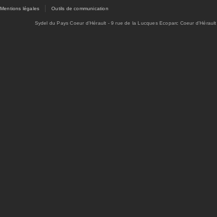
Mentions légales
Outils de communication
Sydel du Pays Coeur d'Hérault - 9 rue de la Lucques Ecoparc Coeur d'Hérault