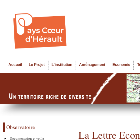
Al
Menu seco
co
pr
Accueil
Le Projet
L'institution
Aménagement
Economie
T
Menu principal
Observatoire
La Lettre Econ
Documentation et veille