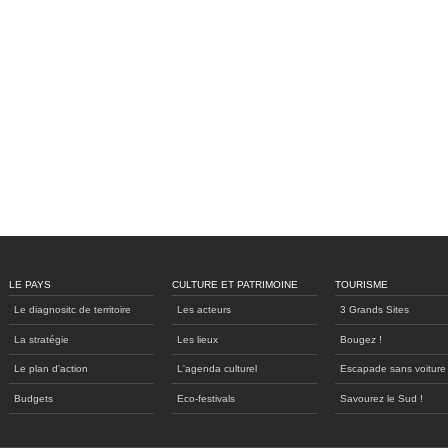
LE PAYS
CULTURE ET PATRIMOINE
TOURISME
Le diagnositc de territoire
Les acteurs
3 Grands Sites
La stratégie
Les lieux
Bougez !
Le plan d'action
L'agenda culturel
Escapade sans voiture
Budgets
Eco-festivals
Savourez le Sud !