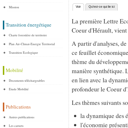
Mission
Voir
(onglet actif)
Qu'est-ce qui lie ici
Onglets principaux
La première Lettre Ec
Transition énergétique
Coeur d'Hérault, vient 
Charte forestière de territoire
A partir d'analyses, d
Plan Air-Climat-Energie Territorial
ce feuillet économique
Transition Ecologique
thème du développemen
manière synthétique. L
Mobilité
en lien avec la dynam
Documents téléchargeables
profondeur le Coeur d'
Etude Mobilité
Les thèmes suivants so
Publications
la dynamique des é
Autres publications
l'économie présenti
Les carnets