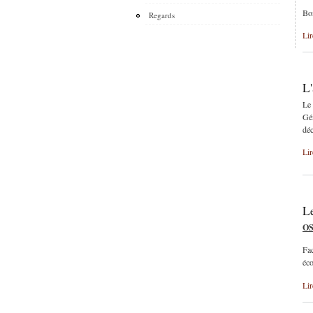
Bon
Regards
Lir
L'
Le
Gén
déc
Lir
Le
OS
Fac
éco
Lir