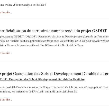
ne lecture et bonne analyse territoriale !
e la suite...
artificialisation du territoire : compte rendu du projet OSDDT
 programme OSDDT
(OSDDT : Occupation des Sols et Développement Durable du Territoire
éral de l'Hérault souhaite poursuivre ce projet avec les territoires de SCoT pour devenir véritabl
ision. l'ensemble de ce travail enrichira l'Observatoire Territorial du Pays.
e la suite...
 projet Occupation des Sols et Développement Durable du Terr
DDT : Occupation des Sols et Développement Durable du Territoire
e au postulat d'une consommation de l'espace excessive liée à la pression démographique et a
nomique, les partenaires de l’Arc Latin ont initié un projet visant à :
e la suite...