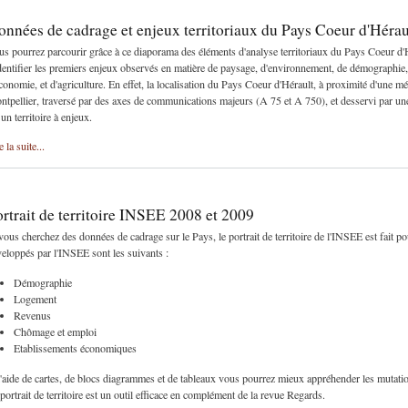
nnées de cadrage et enjeux territoriaux du Pays Coeur d'Hérau
s pourrez parcourir grâce à ce diaporama des éléments d'analyse territoriaux du Pays Coeur d'Hé
dentifier les premiers enjeux observés en matière de paysage, d'environnement, de démographie, 
conomie, et d'agriculture. En effet, la localisation du Pays Coeur d'Hérault, à proximité d'une 
tpellier, traversé par des axes de communications majeurs (A 75 et A 750), et desservi par u
 un territoire à enjeux.
e la suite...
rtrait de territoire INSEE 2008 et 2009
vous cherchez des données de cadrage sur le Pays, le portrait de territoire de l'INSEE est fait 
eloppés par l'INSEE sont les suivants :
Démographie
Logement
Revenus
Chômage et emploi
Etablissements économiques
'aide de cartes, de blocs diagrammes et de tableaux vous pourrez mieux appréhender les mutations
portrait de territoire est un outil efficace en complément de la revue Regards.