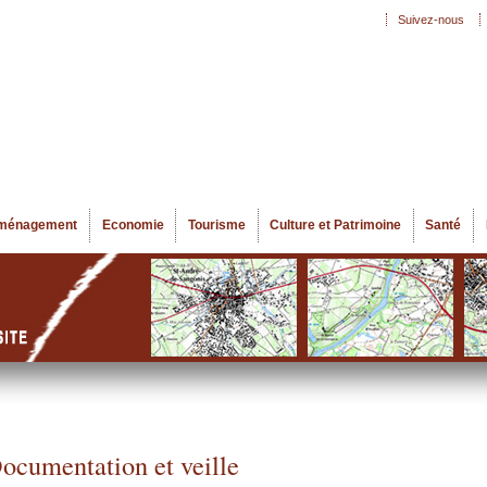
Aller au
Suivez-nous
Menu secondaire
contenu
principal
ménagement
Economie
Tourisme
Culture et Patrimoine
Santé
ocumentation et veille