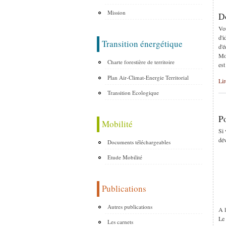
Mission
Do
Vou
d'i
Transition énergétique
d'é
Mon
Charte forestière de territoire
est
Plan Air-Climat-Energie Territorial
Lir
Transition Ecologique
Po
Mobilité
Si 
dév
Documents téléchargeables
Etude Mobilité
Publications
Autres publications
A l
Le 
Les carnets