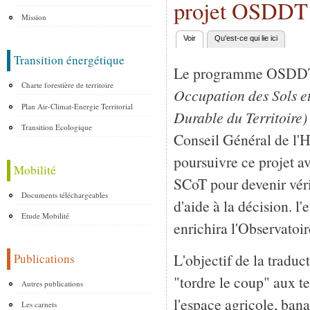
projet OSDDT
Mission
Voir
(onglet actif)
Qu'est-ce qui lie ici
Onglets principaux
Transition énergétique
Le programme OSD
Charte forestière de territoire
Occupation des Sols 
Plan Air-Climat-Energie Territorial
Durable du Territoire)
Transition Ecologique
Conseil Général de l'H
poursuivre ce projet av
Mobilité
SCoT pour devenir vér
Documents téléchargeables
d'aide à la décision. l
Etude Mobilité
enrichira l'Observatoir
L'objectif de la tradu
Publications
"tordre le coup" aux t
Autres publications
l'espace agricole, bana
Les carnets