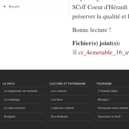
SCoT Coeur d'Hérault so
Regards
préserver la qualité et 
Bonne lecture !
Fichier(s) joint(s):
cr_4emetable_16_av
LE PAYS
CULTURE ET PATRIMOINE
TOURISME
Le diagnositc de territoire
Les acteurs
3 Grands Sites
La stratégie
Les lieux
Bougez !
Le plan d'action
L'agenda culturel
Escapade sans voiture
Budgets
Eco-festivals
Savourez le Sud !