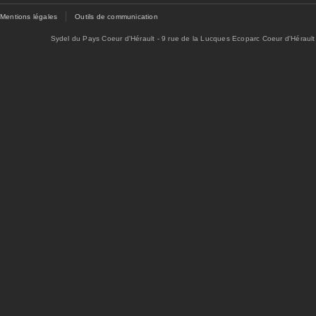
Mentions légales
Outils de communication
Sydel du Pays Coeur d'Hérault - 9 rue de la Lucques Ecoparc Coeur d'Hérault