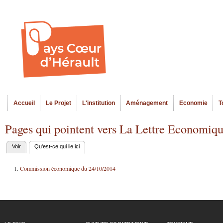
Al
Menu seco
co
pr
Accueil
Le Projet
L'institution
Aménagement
Economie
T
Menu principal
Pages qui pointent vers La Lettre Economiqu
Voir
Qu'est-ce qui lie ici
(onglet actif)
Onglets
principaux
Commission économique du 24/10/2014