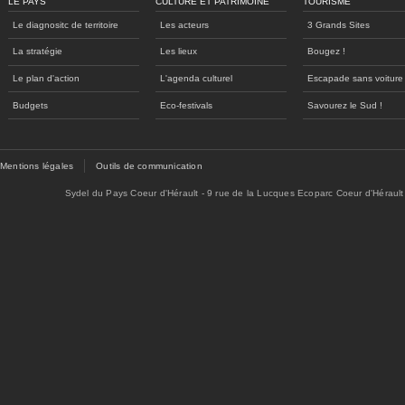
LE PAYS
CULTURE ET PATRIMOINE
TOURISME
Le diagnositc de territoire
Les acteurs
3 Grands Sites
La stratégie
Les lieux
Bougez !
Le plan d'action
L'agenda culturel
Escapade sans voiture
Budgets
Eco-festivals
Savourez le Sud !
Mentions légales
Outils de communication
Sydel du Pays Coeur d'Hérault - 9 rue de la Lucques Ecoparc Coeur d'Hérault