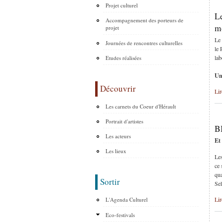
Projet culturel
L
Accompagnement des porteurs de
m
projet
Le 
Journées de rencontres culturelles
le 
la
Etudes réalisées
Un
Découvrir
Lir
Les carnets du Coeur d'Hérault
Portrait d'artistes
BI
Les acteurs
Et
Les lieux
Les
ce 
qua
Sortir
Sel
Lir
L'Agenda Culturel
Eco-festivals