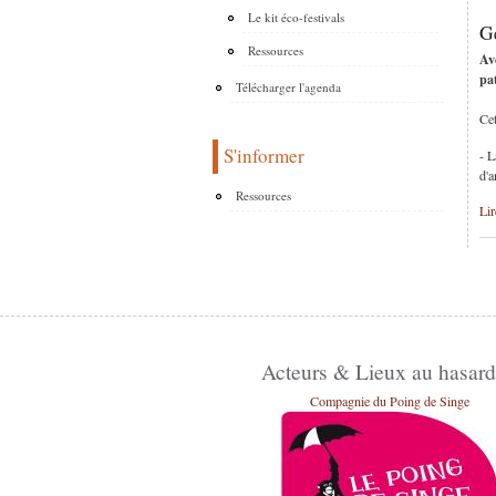
Le kit éco-festivals
Ge
Ressources
Av
pa
Télécharger l'agenda
Cet
S'informer
- L
d'a
Ressources
Lir
Acteurs & Lieux au hasard
Compagnie du Poing de Singe