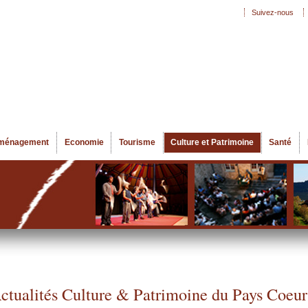
Aller au
Suivez-nous
Menu secondaire
contenu
principal
ménagement
Economie
Tourisme
Culture et Patrimoine
Santé
ctualités Culture & Patrimoine du Pays Coeur