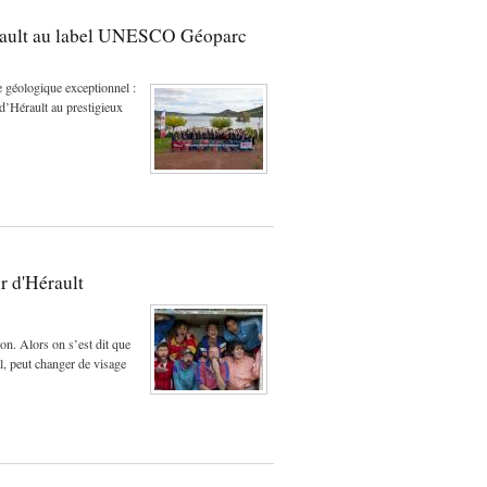
érault au label UNESCO Géoparc
e géologique exceptionnel :
d’Hérault au prestigieux
r d'Hérault
on. Alors on s’est dit que
al, peut changer de visage