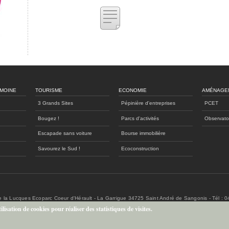
IMOINE
TOURISME
ECONOMIE
AMÉNAGE
3 Grands Sites
Pépinière d'entreprises
PCET
Bougez !
Parcs d'activités
Observato
Escapade sans voiture
Bourse immobilière
Savourez le Sud !
Ecoconstruction
de la Lucques Ecoparc Coeur d'Hérault - La Garrigue 34725 Saint André de Sangonis - Tél : 
lisation de cookies pour réaliser des statistiques de visites.