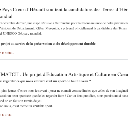
e Pays Cœur d’Hérault soutient la candidature des Terres d’H
ondial
3 décembre dernier, une étape décisive a été franchie pour la reconnaissance de notre patrimoin
Président du Département, Kléber Mesquida, a présenté officiellement la candidature des Terres 
bel UNESCO Géoparc mondial.
 projet au service de la préservation et du développement durable
e la suite...
MATCH : Un projet d'Education Artistique et Culture en Coeu
 si regarder ce qui nous entoure était un sport de haut niveau ?
 plus jeunes d’entre nous le savent : jouer ne connaît comme limites que celles de son imaginati
serait un beau spectacle que de les regarder faire ! Car un lieu quotidien, nous paraissant si ban
nd on en fait son terrain de jeu.
on nous, c’est même un véritable sport.
e la suite...