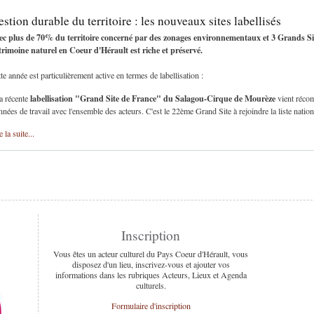
stion durable du territoire : les nouveaux sites labellisés
ec plus de 70% du territoire concerné par des zonages environnementaux et 3 Grands Sit
trimoine naturel en Coeur d'Hérault est riche et préservé.
te année est particulièrement active en termes de labellisation :
labellisation "Grand Site de France" du Salagou-Cirque de Mourèze
a récente
vient récom
nnées de travail avec l'ensemble des acteurs. C'est le 22ème Grand Site à rejoindre la liste nation
e la suite...
Inscription
Vous êtes un acteur culturel du Pays Coeur d'Hérault, vous
disposez d'un lieu, inscrivez-vous et ajouter vos
informations dans les rubriques Acteurs, Lieux et Agenda
culturels.
Formulaire d'inscription