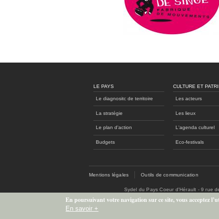
LE PAYS
CULTURE ET PATR
Le diagnositc de territoire
Les acteurs
La stratégie
Les lieux
Le plan d'action
L'agenda culturel
Budgets
Eco-festivals
Mentions légales
Outils de communication
Sydel du Pays Coeur d'Hérault - 9 rue 
En poursuivant votre navigation sur ce site, vous acceptez l’uti
En savoir +