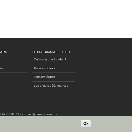
MENT
LE PROGRAMME LEADER
Qu'est-ce que Leader ?
ire
Priorités ciblées
Territoire éligible
Les projets déjà financés
04 67 02 01 01 -
contact@coeur-herault.fr
Ok