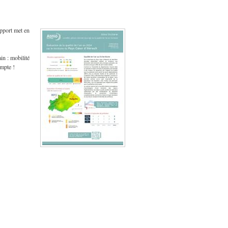
pport met en
in : mobilité
ompte !