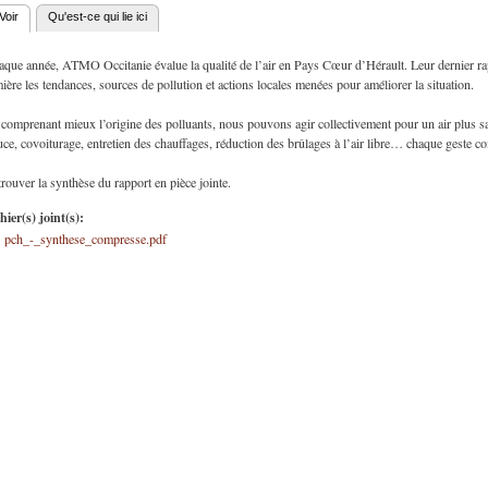
Voir
(onglet actif)
Qu'est-ce qui lie ici
nglets principaux
que année, ATMO Occitanie évalue la qualité de l’air en Pays Cœur d’Hérault. Leur dernier ra
ière les tendances, sources de pollution et actions locales menées pour améliorer la situation.
comprenant mieux l’origine des polluants, nous pouvons agir collectivement pour un air plus sa
ce, covoiturage, entretien des chauffages, réduction des brûlages à l’air libre… chaque geste c
rouver la synthèse du rapport en pièce jointe.
hier(s) joint(s):
pch_-_synthese_compresse.pdf