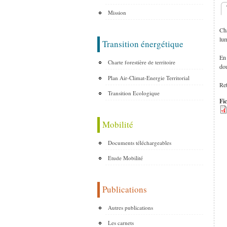
Mission
O
Cha
lum
Transition énergétique
En 
Charte forestière de territoire
dou
Plan Air-Climat-Energie Territorial
Ret
Transition Ecologique
Fic
Mobilité
Documents téléchargeables
Etude Mobilité
Publications
Autres publications
Les carnets