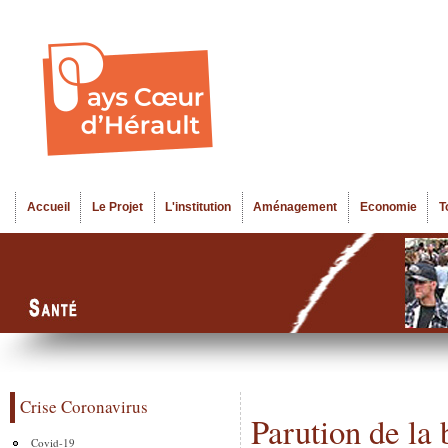
Al
Menu seco
co
pr
Accueil
Le Projet
L'institution
Aménagement
Economie
T
Menu principal
Crise Coronavirus
Parution de la
Covid-19