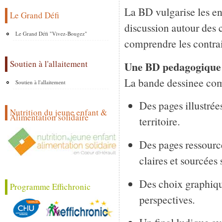
La BD vulgarise les e
Le Grand Défi
discussion autour des 
Le Grand Défi "Vivez-Bougez"
comprendre les contrai
Soutien à l'allaitement
Une BD pedagogique
La bande dessinee com
Soutien à l'allaitement
Des pages illustrée
Nutrition du jeune enfant &
Alimentation solidaire
territoire.
Des pages ressource
claires et sourcées 
Des choix graphiqu
Programme Effichronic
perspectives.