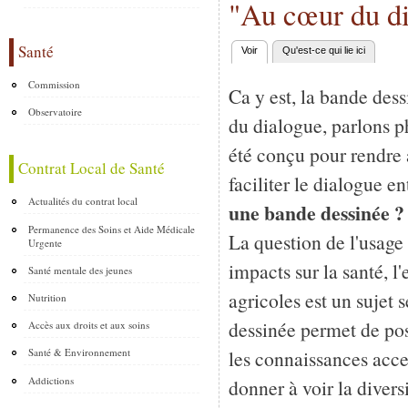
"Au cœur du di
Santé
Voir
(onglet actif)
Qu'est-ce qui lie ici
Onglets principaux
Commission
Ca y est, la bande de
Observatoire
du dialogue, parlons p
été conçu pour rendre 
Contrat Local de Santé
faciliter le dialogue en
Actualités du contrat local
une bande dessinée 
Permanence des Soins et Aide Médicale
La question de l'usage 
Urgente
impacts sur la santé, l
Santé mentale des jeunes
agricoles est un sujet
Nutrition
dessinée permet de pos
Accès aux droits et aux soins
les connaissances acce
Santé & Environnement
Addictions
donner à voir la divers