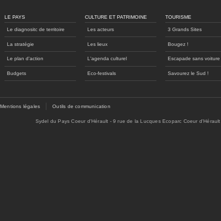
LE PAYS
CULTURE ET PATRIMOINE
TOURISME
Le diagnositc de territoire
Les acteurs
3 Grands Sites
La stratégie
Les lieux
Bougez !
Le plan d'action
L'agenda culturel
Escapade sans voiture
Budgets
Eco-festivals
Savourez le Sud !
Mentions légales
Outils de communication
Sydel du Pays Coeur d'Hérault - 9 rue de la Lucques Ecoparc Coeur d'Hérault