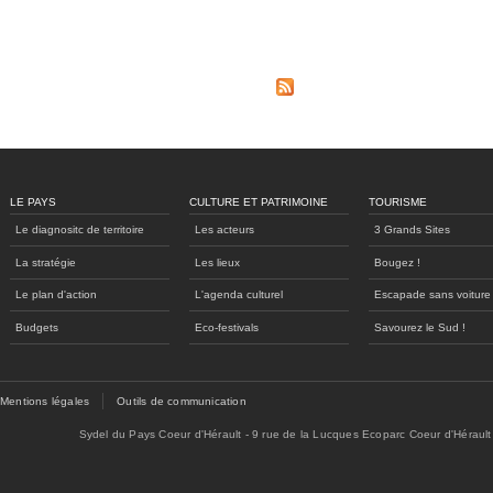
Pages
LE PAYS
CULTURE ET PATRIMOINE
TOURISME
Le diagnositc de territoire
Les acteurs
3 Grands Sites
La stratégie
Les lieux
Bougez !
Le plan d'action
L'agenda culturel
Escapade sans voiture
Budgets
Eco-festivals
Savourez le Sud !
Mentions légales
Outils de communication
Sydel du Pays Coeur d'Hérault - 9 rue de la Lucques Ecoparc Coeur d'Hérault