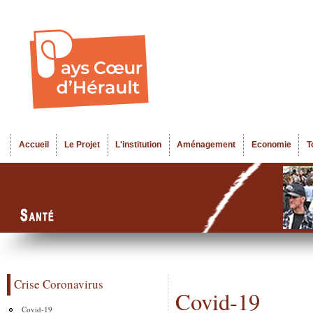
Al
Menu seco
co
pr
Accueil
Le Projet
L'institution
Aménagement
Economie
T
Menu principal
Crise Coronavirus
Covid-19
Covid-19