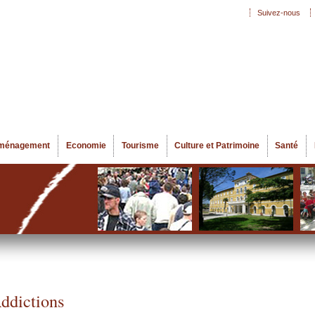
Aller au
Suivez-nous
Menu secondaire
contenu
principal
ménagement
Economie
Tourisme
Culture et Patrimoine
Santé
ddictions