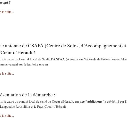
ur qui ?
e la suite...
ne antenne de CSAPA (Centre de Soins, d’Accompagnement et d
 Cœur d’Hérault !
ANPAA
s le cadre du Contrat Local de Santé, l’
(Association Nationale de Prévention en Alcoo
gressivement sur le territoire une an
e la suite...
ésentation de la démarche :
un axe "addictions
s le cadre du contrat local de santé du Coeur d'Hérault,
" a été défini par
Languedoc Roussillon et le Pays Coeur d'Hérault.
e la suite...