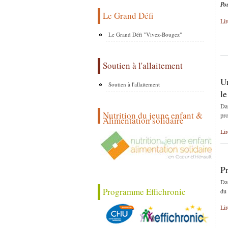
Po
Le Grand Défi
Lir
Le Grand Défi "Vivez-Bougez"
Soutien à l'allaitement
U
Soutien à l'allaitement
le
Dan
Nutrition du jeune enfant &
pro
Alimentation solidaire
Lir
Pr
Dan
Programme Effichronic
du 
Lir