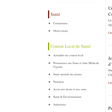
U
Santé
C
La 
Commission
si
Observatoire
Lir
Contrat Local de Santé
Actualités du contrat local
Je
Permanence des Soins et Aide Médicale
d’
Urgente
Dan
Santé mentale des jeunes
Cœ
Nutrition
Lir
Accès aux droits et aux soins
Santé & Environnement
Addictions
P