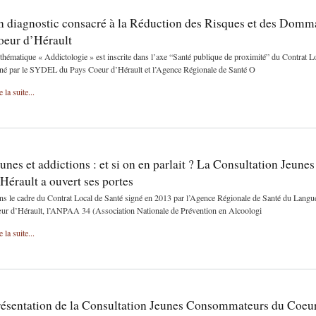
n diagnostic consacré à la Réduction des Risques et des Domm
oeur d’Hérault
thématique « Addictologie » est inscrite dans l’axe “Santé publique de proximité” du Contrat 
gné par le SYDEL du Pays Coeur d’Hérault et l’Agence Régionale de Santé O
e la suite...
unes et addictions : et si on en parlait ? La Consultation Je
Hérault a ouvert ses portes
s le cadre du Contrat Local de Santé signé en 2013 par l’Agence Régionale de Santé du Langu
ur d’Hérault, l’ANPAA 34 (Association Nationale de Prévention en Alcoologi
e la suite...
résentation de la Consultation Jeunes Consommateurs du Coeur