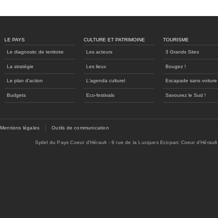
LE PAYS
CULTURE ET PATRIMOINE
TOURISME
Le diagnositc de territoire
Les acteurs
3 Grands Sites
La stratégie
Les lieux
Bougez !
Le plan d'action
L'agenda culturel
Escapade sans voiture
Budgets
Eco-festivals
Savourez le Sud !
Mentions légales
Outils de communication
Sydel du Pays Coeur d'Hérault - 9 rue de la Lucques Ecoparc Coeur d'Hérault