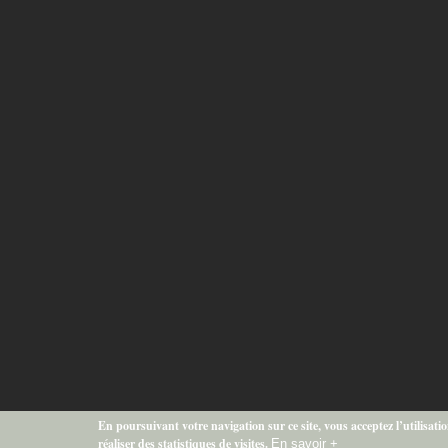
En poursuivant votre navigation sur ce site, vous acceptez l’utilisati
réaliser des statistiques de visites.
En savoir +