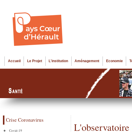
Al
Menu seco
co
pr
Accueil
Le Projet
L'institution
Aménagement
Economie
T
Menu principal
Crise Coronavirus
L'observatoire
Covid-19