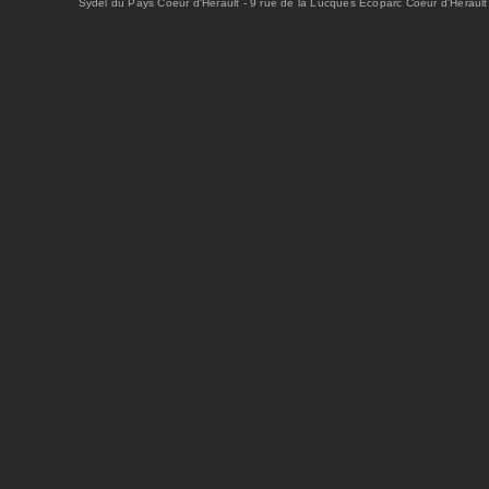
Sydel du Pays Coeur d'Hérault - 9 rue de la Lucques Ecoparc Coeur d'Hérault