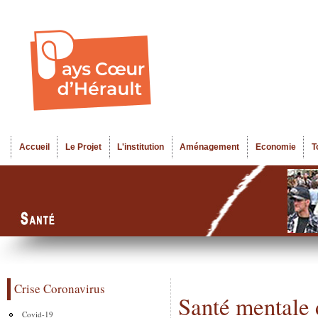
Al
Menu seco
co
pr
Accueil
Le Projet
L'institution
Aménagement
Economie
T
Menu principal
Crise Coronavirus
Santé mentale 
Covid-19