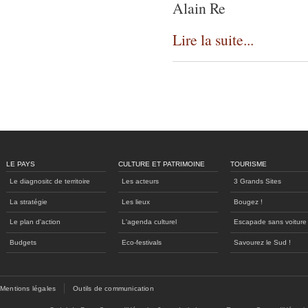
Alain Re
Lire la suite...
Pages
LE PAYS
CULTURE ET PATRIMOINE
TOURISME
Le diagnositc de territoire
Les acteurs
3 Grands Sites
La stratégie
Les lieux
Bougez !
Le plan d'action
L'agenda culturel
Escapade sans voiture
Budgets
Eco-festivals
Savourez le Sud !
Mentions légales
Outils de communication