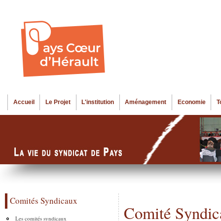
Al
Menu seco
co
pr
Accueil
Le Projet
L'institution
Aménagement
Economie
T
Menu principal
Comités Syndicaux
Comité Syndic
Les comités syndicaux