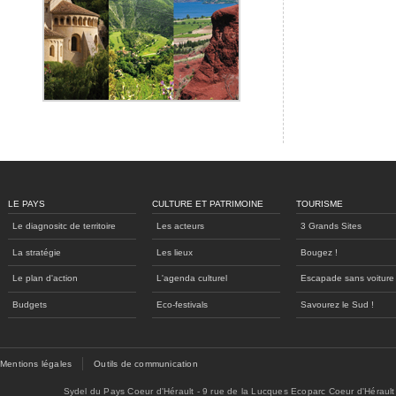
LE PAYS
CULTURE ET PATRIMOINE
TOURISME
Le diagnositc de territoire
Les acteurs
3 Grands Sites
La stratégie
Les lieux
Bougez !
Le plan d'action
L'agenda culturel
Escapade sans voiture
Budgets
Eco-festivals
Savourez le Sud !
Mentions légales
Outils de communication
Sydel du Pays Coeur d'Hérault - 9 rue de la Lucques Ecoparc Coeur d'Hérault