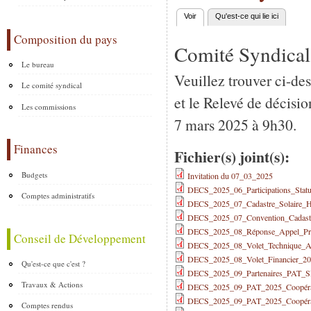
Voir
(onglet actif)
Qu'est-ce qui lie ici
Onglets principaux
Composition du pays
Comité Syndical
Le bureau
Veuillez trouver ci-de
Le comité syndical
et le Relevé de décisio
Les commissions
7 mars 2025 à 9h30.
Finances
Fichier(s) joint(s):
Budgets
Invitation du 07_03_2025
DECS_2025_06_Participations_Statu
Comptes administratifs
DECS_2025_07_Cadastre_Solaire_Hé
DECS_2025_07_Convention_Cadastre
DECS_2025_08_Réponse_Appel_Pr
Conseil de Développement
DECS_2025_08_Volet_Technique_AA
DECS_2025_08_Volet_Financier_20
Qu'est-ce que c'est ?
DECS_2025_09_Partenaires_PAT
Travaux & Actions
DECS_2025_09_PAT_2025_Coopér
DECS_2025_09_PAT_2025_Coopér
Comptes rendus