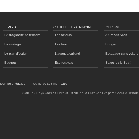
LE PAYS
CULTURE ET PATRIMOINE
TOURISME
Le diagnositc de territoire
Les acteurs
3 Grands Sites
La stratégie
Les lieux
Bougez !
Le plan d'action
L'agenda culturel
Escapade sans voiture
Budgets
Eco-festivals
Savourez le Sud !
Mentions légales
Outils de communication
Sydel du Pays Coeur d'Hérault - 9 rue de la Lucques Ecoparc Coeur d'Hérault