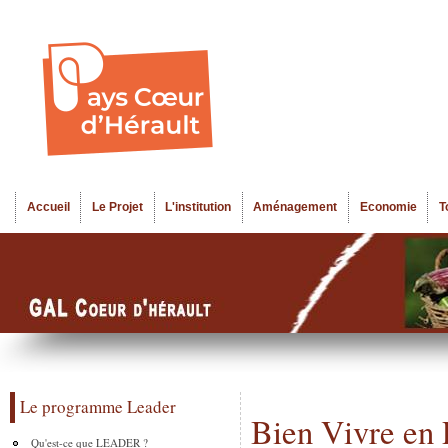
Al
Menu seco
co
pr
Accueil
Le Projet
L'institution
Aménagement
Economie
T
Menu principal
Le programme Leader
Bien Vivre en
Qu'est-ce que LEADER ?