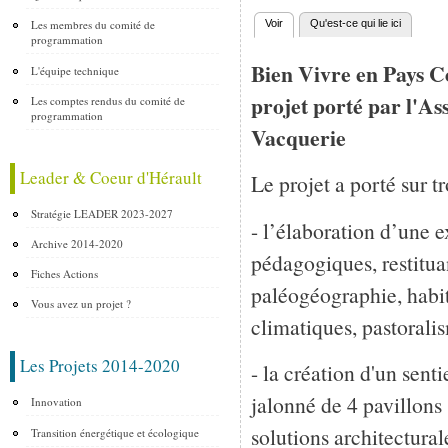
Les membres du comité de
Voir
(onglet actif)
Qu'est-ce qui lie ici
Onglets principaux
programmation
Bien Vivre en Pays C
L'équipe technique
projet porté par l'As
Les comptes rendus du comité de
programmation
Vacquerie
Leader & Coeur d'Hérault
Le projet a porté sur tr
Stratégie LEADER 2023-2027
- l’élaboration d’une
Archive 2014-2020
pédagogiques, restituan
Fiches Actions
paléogéographie, habi
Vous avez un projet ?
climatiques, pastoralis
Les Projets 2014-2020
- la création d'un se
jalonné de 4 pavillons (
Innovation
solutions architectural
Transition énergétique et écologique