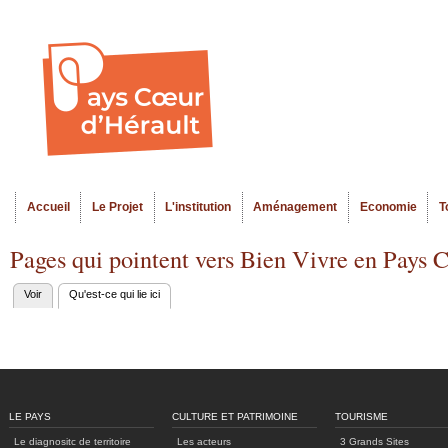
Al
Menu seco
co
pr
Accueil
Le Projet
L'institution
Aménagement
Economie
T
Menu principal
Pages qui pointent vers Bien Vivre en Pays 
Voir
Qu'est-ce qui lie ici
(onglet actif)
Onglets
principaux
LE PAYS
CULTURE ET PATRIMOINE
TOURISME
Le diagnositc de territoire
Les acteurs
3 Grands Sites