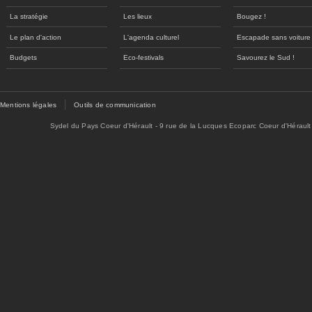
La stratégie
Les lieux
Bougez !
Le plan d'action
L'agenda culturel
Escapade sans voiture
Budgets
Eco-festivals
Savourez le Sud !
Mentions légales
Outils de communication
Sydel du Pays Coeur d'Hérault - 9 rue de la Lucques Ecoparc Coeur d'Hérault