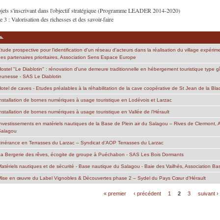
jets s'inscrivant dans l'objectif stratégique (Programme LEADER 2014-2020)
 3 : Valorisation des richesses et des savoir-faire
tude prospective pour l'identification d'un réseau d'acteurs dans la réalisation du village expérimen
es partenaires prioritaires, Association Sens Espace Europe
ostel "Le Diablotin" : rénovation d'une demeure traditionnelle en hébergement touristique type 
eunesse - SAS Le Diablotin
otel de caves - Etudes préalables à la réhabilitation de la cave coopérative de St Jean de la Bla
nstallation de bornes numériques à usage touristique en Lodévois et Larzac
nstallation de bornes numériques à usage touristique en Vallée de l’Hérault
nvestissements en matériels nautiques de la Base de Plein air du Salagou – Rives de Clermont, A
Salagou
tinérance en Terrasses du Larzac – Syndicat d’AOP Terrasses du Larzac
a Bergerie des rêves, écogite de groupe à Puéchabon - SAS Les Bois Dormants
atériels nautiques et de sécurité - Base nautique du Salagou - Baie des Vailhés, Association B
ise en œuvre du Label Vignobles & Découvertes phase 2 – Sydel du Pays Cœur d’Hérault
« premier
‹ précédent
1
2
3
suivant ›
ages