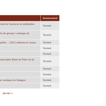
Avancement
tal de Cantercel et sollicitation
Terminé
gîte de groupe / auberge de
Terminé
quière..., CdC Lodévois et Larzac
Terminé
Terminé
Terminé
ssociation Base de Plein air du
Terminé
Terminé
Terminé
ase nautique du Salagou
Terminé
Terminé
dernier »