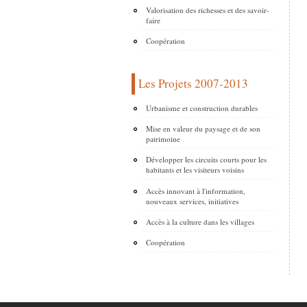
Valorisation des richesses et des savoir-
faire
Coopération
Les Projets 2007-2013
Urbanisme et construction durables
Mise en valeur du paysage et de son
patrimoine
Développer les circuits courts pour les
habitants et les visiteurs voisins
Accès innovant à l'information,
nouveaux services, initiatives
Accès à la culture dans les villages
Coopération