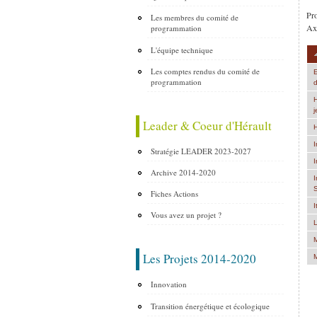
Pro
Les membres du comité de
Axe
programmation
L'équipe technique
Les comptes rendus du comité de
E
programmation
d
H
j
Leader & Coeur d'Hérault
H
I
Stratégie LEADER 2023-2027
I
Archive 2014-2020
I
Fiches Actions
I
Vous avez un projet ?
L
M
Les Projets 2014-2020
M
Innovation
P
Transition énergétique et écologique