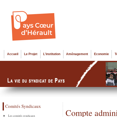
Al
Menu seco
co
pr
Accueil
Le Projet
L'institution
Aménagement
Economie
T
Menu principal
Comités Syndicaux
Compte adminis
Les comités syndicaux