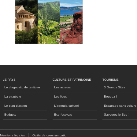
LE PAYS
CULTURE ET PATRIMOINE
TOURISME
Le diagnositc de territoire
Les acteurs
3 Grands Sites
La stratégie
Les lieux
Bougez !
Le plan d'action
L'agenda culturel
Escapade sans voiture
Budgets
Eco-festivals
Savourez le Sud !
Mentions légales
Outils de communication