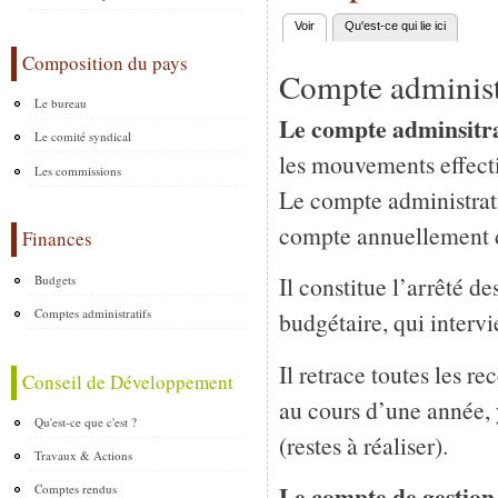
Voir
(onglet actif)
Qu'est-ce qui lie ici
Onglets principaux
Composition du pays
Compte administr
Le bureau
Le compte adminsitra
Le comité syndical
les mouvements effectif
Les commissions
Le compte administratif
compte annuellement de
Finances
Il constitue l’arrêté de
Budgets
Comptes administratifs
budgétaire, qui intervi
Il retrace toutes les re
Conseil de Développement
au cours d’une année,
Qu'est-ce que c'est ?
(restes à réaliser).
Travaux & Actions
Le compte de gestion
Comptes rendus